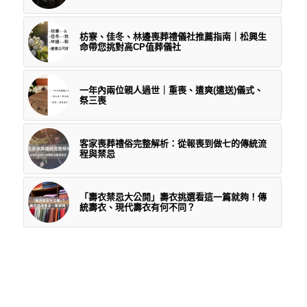
枋寮、佳冬、林邊喪葬禮儀社推薦指南｜松興生
命帶您挑對高CP值葬儀社
一年內兩位親人過世｜重喪、遣爽(遣送)儀式、
祭三喪
客家喪葬禮俗完整解析：從報喪到做七的傳統流
程與禁忌
「壽衣禁忌大公開」壽衣挑選看這一篇就夠！傳
統壽衣、現代壽衣有何不同？