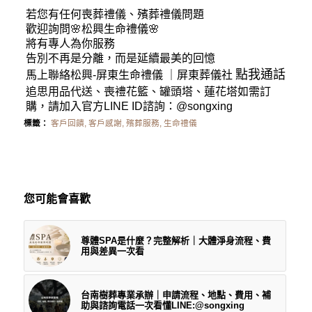
若您有任何
喪葬禮儀
、殯葬禮儀問題
歡迎詢問🌸松興
生命禮儀
🌸
將有專人為你服務
告別不再是分離，而是延續最美的回憶
點我通話
馬上聯絡松興-
屏東生命禮儀
｜
屏東葬儀社
追思用品代送、喪禮花籃、罐頭塔、蓮花塔如需訂
購，請加入官方LINE ID諮詢：
@songxing
標籤：
客戶回饋
,
客戶感謝
,
殯葬服務
,
生命禮儀
您可能會喜歡
尊體SPA是什麼？完整解析｜大體淨身流程、費
用與差異一次看
台南樹葬專業承辦｜申請流程、地點、費用、補
助與諮詢電話一次看懂LINE:@songxing