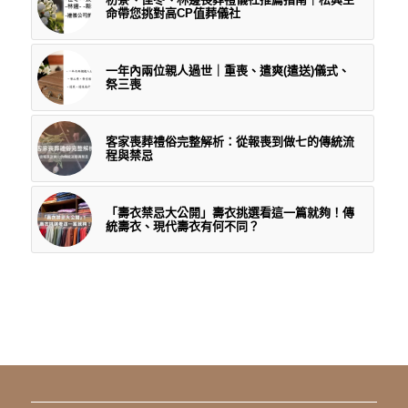
命帶您挑對高CP值葬儀社
一年內兩位親人過世｜重喪、遣爽(遣送)儀式、
祭三喪
客家喪葬禮俗完整解析：從報喪到做七的傳統流
程與禁忌
「壽衣禁忌大公開」壽衣挑選看這一篇就夠！傳
統壽衣、現代壽衣有何不同？