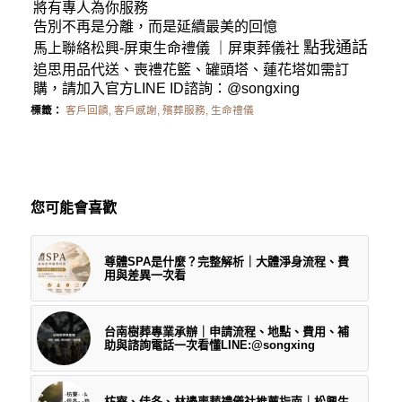
將有專人為你服務
告別不再是分離，而是延續最美的回憶
點我通話
馬上聯絡松興-
屏東生命禮儀
｜
屏東葬儀社
追思用品代送、喪禮花籃、罐頭塔、蓮花塔如需訂
購，請加入官方LINE ID諮詢：
@songxing
標籤：
客戶回饋
,
客戶感謝
,
殯葬服務
,
生命禮儀
您可能會喜歡
尊體SPA是什麼？完整解析｜大體淨身流程、費
用與差異一次看
台南樹葬專業承辦｜申請流程、地點、費用、補
助與諮詢電話一次看懂LINE:@songxing
枋寮、佳冬、林邊喪葬禮儀社推薦指南｜松興生