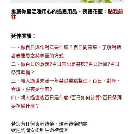
推薦你最溫暖用心的追思用品、喪禮花籃：
點我前
往
延伸閱讀：
一、
做百日與作對年是什麼？百日問答集，了解對逝
者表達思念與尊重的方式
二、
做百日的意義?百日禁忌是甚麼?百日計算?百日
祭拜準備？
三、
親人過世未滿一年禁忌重點整理，百日、對年、
合爐、服喪是什麼?
四、
親人過世後百日是什麼?百日如何計算?百日祭拜
要準備什麼？
若您有任何
喪葬禮儀
、殯葬禮儀問題
歡迎詢問🌸松興
生命禮儀
🌸