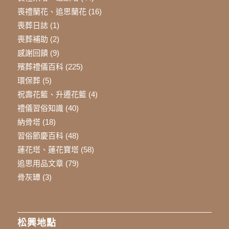
喪禮蘭花、追思蘭花
(16)
喪葬日誌
(1)
喪葬補助
(2)
感謝回饋
(9)
殯葬禮儀百科
(225)
環保葬
(5)
祝壽花籃、升遷花籃
(4)
禮儀習俗知識
(40)
納骨塔
(18)
習俗節慶百科
(48)
蓮花塔、蓮花寶塔
(58)
追思用品文章
(79)
骨灰罈
(3)
松興地點