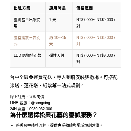
出租方案
適用時長
價格區間
靈獅當日出殯使
1 天
NT$7,000～NT$9,000 /
用
對
靈堂擺放＋告別
約 10～15
NT$7,000～NT$9,000 /
式
天
對
LED 趴獅特別款
彈性天數
NT$7,000～NT$9,000 /
對
台中全區免運費配送，專人到府安裝與撤場。可搭配
米塔、蓮花塔、紙紮等一站式規劃。
線上訂購／立即詢價
LINE 客服：@songxing
24H 電話：0989-932-306
為什麼選擇松興花藝的靈獅服務？
熟悉台中殯葬流程，提供專業動線與場域規劃建議。