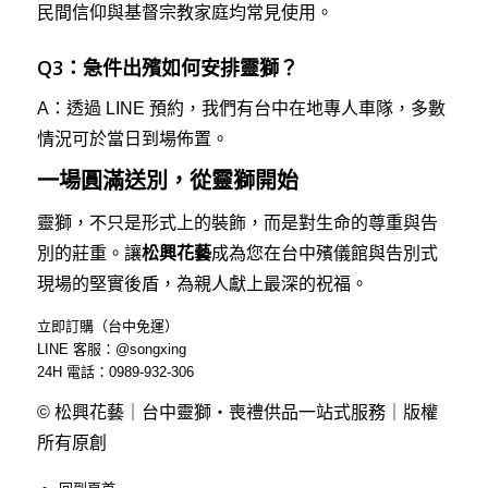
民間信仰與基督宗教家庭均常見使用。
Q3：急件出殯如何安排靈獅？
A：透過 LINE 預約，我們有台中在地專人車隊，多數
情況可於當日到場佈置。
一場圓滿送別，從靈獅開始
靈獅，不只是形式上的裝飾，而是對生命的尊重與告
別的莊重。讓
松興花藝
成為您在台中殯儀館與告別式
現場的堅實後盾，為親人獻上最深的祝福。
立即訂購（台中免運）
LINE 客服：@songxing
24H 電話：0989-932-306
© 松興花藝｜台中靈獅・喪禮供品一站式服務｜版權
所有原創