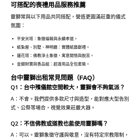
可搭配的喪禮用品服務推薦
靈獅常與以下用品共同搭配，營造更圓滿莊重的儀式
氛圍：
平安米塔：象徵福報與永續孝道。
紙紮屋、別墅、神明廳：實體紙藝獻禮。
蓮花塔：佛教淨土象徵，寓意開悟與脫苦。
金銀財寶與香品組：超渡用品全包套裝。
台中靈獅出租常見問題（FAQ）
Q1：台中殯儀館空間較大，靈獅會不夠氣派？
A：不會。我們提供多款尺寸與造型，能對應大型告別
式、公祭等場合，視覺效果莊嚴大器。
Q2：不信佛教或道教也能使用靈獅嗎？
A：可以。靈獅象徵守護與敬意，沒有特定宗教限制，