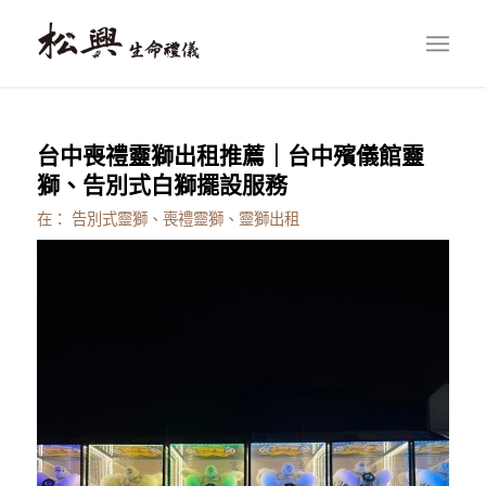
台中喪禮靈獅出租推薦｜台中殯儀館靈
獅、告別式白獅擺設服務
在：
告別式靈獅、喪禮靈獅、靈獅出租