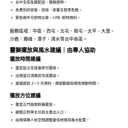
台中全區免運配送，價格透明。
免費到府安裝、回收，家屬全程零負擔。
緊急案件可即時出車，LINE 即時預約。
服務區域：中區、西屯、北屯、南屯、太平、大里、
沙鹿、霧峰、潭子、清水等台中各區。
靈獅擺放與風水建議｜由專人協助
擺放時間建議
靈堂設立完成後即可擺放。
出殯當日清晨前完成擺設。
建議提前 2～3 天預約，預留動線與場地規劃時間。
擺放方位建議
靈堂正門兩側對稱擺放。
避開正對神主位與主要出入口。
由現場專人依空間調整最佳視覺與風水配置。