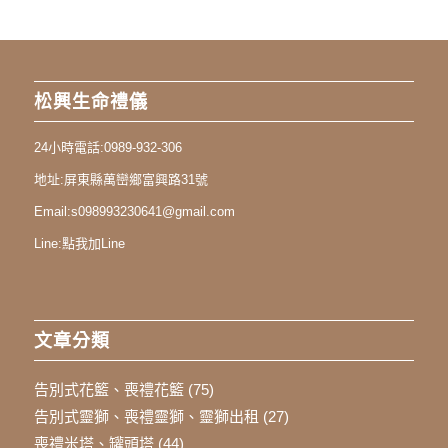
松興生命禮儀
24小時電話:
0989-932-306
地址:
屏東縣萬巒鄉富興路31號
Email:
s098993230641@gmail.com
Line:
點我加Line
文章分類
告別式花籃、喪禮花籃
(75)
告別式靈獅、喪禮靈獅、靈獅出租
(27)
喪禮米塔、罐頭塔
(44)