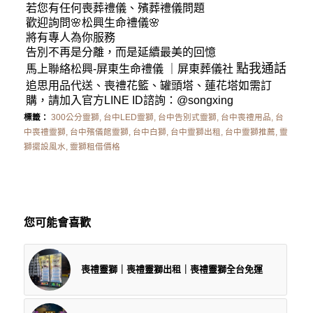
若您有任何
喪葬禮儀
、殯葬禮儀問題
歡迎詢問🌸松興
生命禮儀
🌸
將有專人為你服務
告別不再是分離，而是延續最美的回憶
點我通話
馬上聯絡松興-
屏東生命禮儀
｜
屏東葬儀社
追思用品代送、喪禮花籃、罐頭塔、蓮花塔如需訂
購，請加入官方LINE ID諮詢：
@songxing
標籤：
300公分靈獅
,
台中LED靈獅
,
台中告別式靈獅
,
台中喪禮用品
,
台
中喪禮靈獅
,
台中殯儀館靈獅
,
台中白獅
,
台中靈獅出租
,
台中靈獅推薦
,
靈
獅擺設風水
,
靈獅租借價格
您可能會喜歡
喪禮靈獅｜喪禮靈獅出租｜喪禮靈獅全台免運