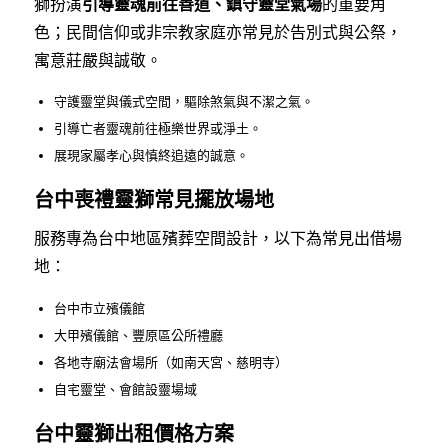
獅扮演
引導靈魂前往善道、鎮守靈堂氣場
的重要角
色；民間信仰或非宗教家庭亦常見於告別式與公祭，
寓意莊嚴與誠敬。
守護靈堂與儀式空間，驅除煞氣與不潔之氣。
引導亡者靈魂前往極樂世界或淨土。
展現家屬孝心與慎終追遠的誠意。
台中喪禮靈獅常見擺放場地
服務專為台中地區殯葬空間設計，以下為常見出借場
地：
台中市立殯儀館
大甲殯儀館、豐原區公所禮廳
各地寺廟法會場所（如南天宮、慈明寺）
自宅靈堂、會館設靈場域
台中靈獅出租價格方案