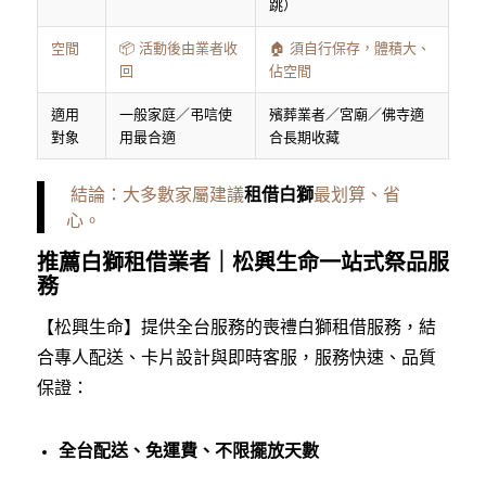
跳）
空間
📦 活動後由業者收
🏠 須自行保存，體積大、
回
佔空間
適用
一般家庭／弔唁使
殯葬業者／宮廟／佛寺適
對象
用最合適
合長期收藏
結論：大多數家屬建議
租借白獅
最划算、省
心。
推薦白獅租借業者｜松興生命一站式祭品服
務
【松興生命】提供全台服務的喪禮白獅租借服務，結
合專人配送、卡片設計與即時客服，服務快速、品質
保證：
全台配送、免運費、不限擺放天數