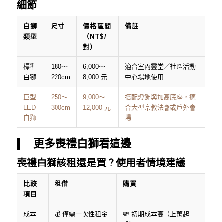
細節
白獅
尺寸
價格區間
備註
類型
（NT$/
對）
標準
180～
6,000～
適合室內靈堂／社區活動
白獅
220cm
8,000 元
中心場地使用
巨型
250～
9,000～
搭配燈飾與加高底座，適
LED
300cm
12,000 元
合大型宗教法會或戶外會
白獅
場
更多喪禮白獅看這邊
喪禮白獅該租還是買？使用者情境建議
比較
租借
購買
項目
成本
💰 僅需一次性租金
💸 初期成本高（上萬起