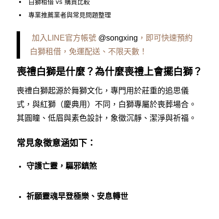
白獅租借 vs 購買比較
專業推薦業者與常見問題整理
加入LINE官方帳號
@songxing
，即可快速預約
白獅租借，免運配送、不限天數！
喪禮白獅是什麼？為什麼喪禮上會擺白獅？
喪禮白獅起源於舞獅文化，專門用於莊重的追思儀
式，與紅獅（慶典用）不同，白獅專屬於喪葬場合。
其圓瞳、低眉與素色設計，象徵沉靜、潔淨與祈福。
常見象徵意涵如下：
守護亡靈，驅邪鎮煞
祈願靈魂早登極樂、安息轉世