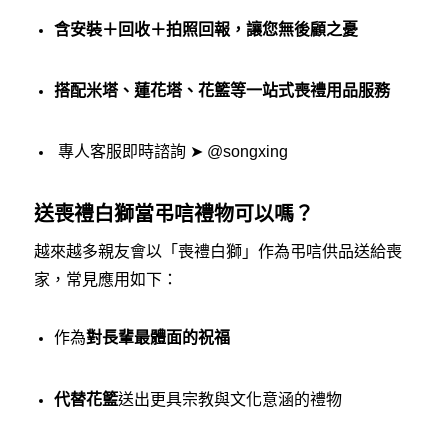
含安裝＋回收＋拍照回報，讓您無後顧之憂
搭配米塔、蓮花塔、花籃等一站式喪禮用品服務
專人客服即時諮詢 ➤
@songxing
送喪禮白獅當弔唁禮物可以嗎？
越來越多親友會以「喪禮白獅」作為弔唁供品送給喪
家，常見應用如下：
作為
對長輩最體面的祝福
代替花籃
送出更具宗教與文化意涵的禮物