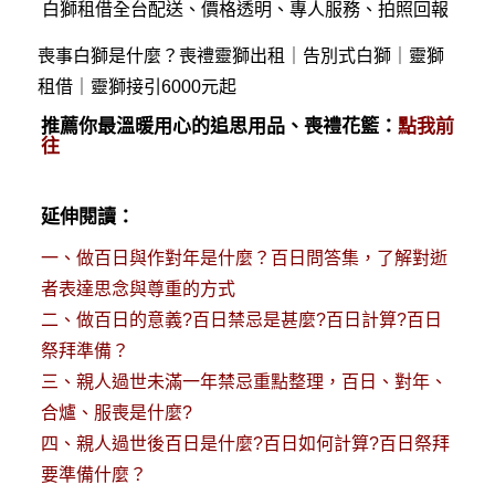
白獅租借全台配送、價格透明、專人服務、拍照回報
喪事白獅是什麼？喪禮靈獅出租｜告別式白獅｜靈獅
租借｜靈獅接引6000元起
推薦你最溫暖用心的追思用品、喪禮花籃：
點我前
往
延伸閱讀：
一、
做百日與作對年是什麼？百日問答集，了解對逝
者表達思念與尊重的方式
二、
做百日的意義?百日禁忌是甚麼?百日計算?百日
祭拜準備？
三、
親人過世未滿一年禁忌重點整理，百日、對年、
合爐、服喪是什麼?
四、
親人過世後百日是什麼?百日如何計算?百日祭拜
要準備什麼？