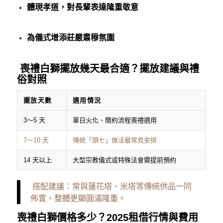
體現孝道，對長輩表達隆重敬意
為儀式增添莊嚴肅穆氛圍
喪禮白獅擺放幾天最合適？擺放建議與禮
俗對照
擺放天數
適用情況
3～5 天
單日火化、簡約流程喪禮適用
7～10 天
傳統「頭七」做法最常見安排
14 天以上
大型宗教儀式或特殊法會需提前預約
搭配建議：常與蓮花塔、米塔等傳統供品一同
佈置，整體更顯圓滿隆重。
喪禮白獅價格多少？2025租借行情與費用