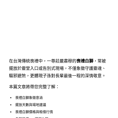
在台灣傳統喪禮中，一尊莊嚴肅穆的
喪禮白獅
，常被
擺放於靈堂入口或告別式現場，不僅象徵守護靈魂、
驅邪避煞，更體現子孫對長輩最後一程的深情敬意。
本篇文章將帶您完整了解：
喪禮白獅象徵意涵
擺放天數與場地建議
喪禮白獅價格與租借行情