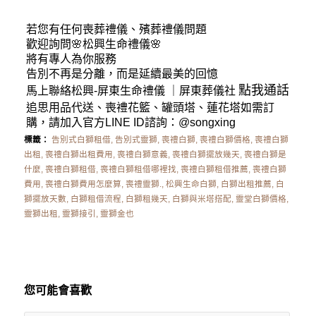
若您有任何
喪葬禮儀
、殯葬禮儀問題
歡迎詢問🌸松興
生命禮儀
🌸
將有專人為你服務
告別不再是分離，而是延續最美的回憶
點我通話
馬上聯絡松興-
屏東生命禮儀
｜
屏東葬儀社
追思用品代送、喪禮花籃、罐頭塔、蓮花塔如需訂
購，請加入官方LINE ID諮詢：
@songxing
標籤：
告別式白獅租借
,
告別式靈獅
,
喪禮白獅
,
喪禮白獅價格
,
喪禮白獅
出租
,
喪禮白獅出租費用
,
喪禮白獅意義
,
喪禮白獅擺放幾天
,
喪禮白獅是
什麼
,
喪禮白獅租借
,
喪禮白獅租借哪裡找
,
喪禮白獅租借推薦
,
喪禮白獅
費用
,
喪禮白獅費用怎麼算
,
喪禮靈獅.
,
松興生命白獅
,
白獅出租推薦
,
白
獅擺放天數
,
白獅租借流程
,
白獅租幾天
,
白獅與米塔搭配
,
靈堂白獅價格
,
靈獅出租
,
靈獅接引
,
靈獅金也
您可能會喜歡