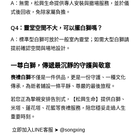
A：無需，松興生命提供專人安裝與撤場服務，並於儀
式後回收，免除家屬負擔。
Q4：靈堂空間不大，可以擺白獅嗎？
A：標準型白獅可放於一般室內靈堂；如需大型白獅請
提前確認空間與場地設計。
一尊白獅，傳遞最沉靜的守護與敬意
喪禮白獅
不僅是一件供品，更是一份守護、一種文化
傳承，為逝者鋪設一條平靜、尊嚴的最後旅程。
若您正為摯親安排告別式，【松興生命】提供白獅、
米塔、蓮花塔、花籃等喪禮服務，陪您穩妥走過人生
重要時刻。
立即加入LINE客服 ➤
@songxing