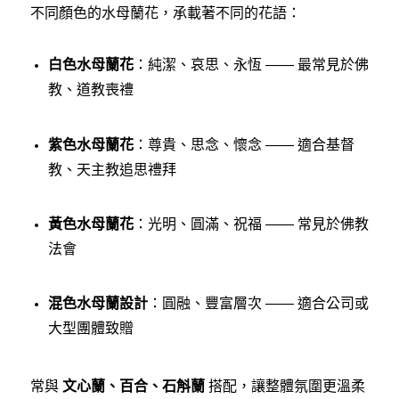
不同顏色的水母蘭花，承載著不同的花語：
白色水母蘭花
：純潔、哀思、永恆 —— 最常見於佛
教、道教喪禮
紫色水母蘭花
：尊貴、思念、懷念 —— 適合基督
教、天主教追思禮拜
黃色水母蘭花
：光明、圓滿、祝福 —— 常見於佛教
法會
混色水母蘭設計
：圓融、豐富層次 —— 適合公司或
大型團體致贈
常與
文心蘭、百合、石斛蘭
搭配，讓整體氛圍更溫柔