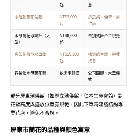
起
意
中階款蘭花盆栽
NT$3,000
追思桌、佛壇、靈
起
位前
水母蘭花球設計（大
NT$9,000
告別式舞台主視覺
型）
起
高架花籃型水母蘭
NT$15,000
殯儀館主壇、宗教
起
法會
客製化水母蘭花藝
依需求報價
公司團體、大型儀
式
部分屏東殯儀館（如縣立殯儀館、仁本生命會館）對
花籃高度與擺放位置有規範，因此下單時建議諮詢專
業花店，避免不合規。
屏東市蘭花的品種與顏色寓意