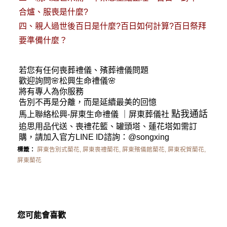
合爐、服喪是什麼?
四、
親人過世後百日是什麼?百日如何計算?百日祭拜
要準備什麼？
若您有任何
喪葬禮儀
、殯葬禮儀問題
歡迎詢問🌸松興
生命禮儀
🌸
將有專人為你服務
告別不再是分離，而是延續最美的回憶
點我通話
馬上聯絡松興-
屏東生命禮儀
｜
屏東葬儀社
追思用品代送、喪禮花籃、罐頭塔、蓮花塔如需訂
購，請加入官方LINE ID諮詢：
@songxing
標籤：
屏東告別式蘭花
,
屏東喪禮蘭花
,
屏東殯儀館蘭花
,
屏東祝賀蘭花
,
屏東蘭花
您可能會喜歡