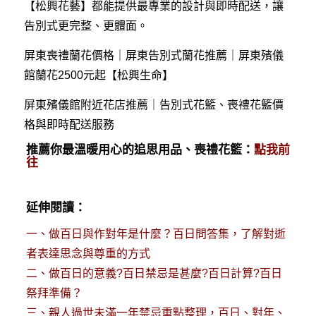
【松興花藝】都能提供最專業的設計與即時配送，讓
告別式更完整、更體面。
屏東喪禮蘭花價格｜屏東告別式蘭花推薦｜屏東殯儀
館蘭花2500元起【松興生命】
屏東殯儀館附近花店推薦｜告別式花籃、喪禮花籃價
格與即時配送服務
推薦你最溫暖用心的追思用品、喪禮花籃：
點我前
往
延伸閱讀：
一、
做百日與作對年是什麼？百日問答集，了解對逝
者表達思念與尊重的方式
二、
做百日的意義?百日禁忌是甚麼?百日計算?百日
祭拜準備？
三、
親人過世未滿一年禁忌重點整理，百日、對年、