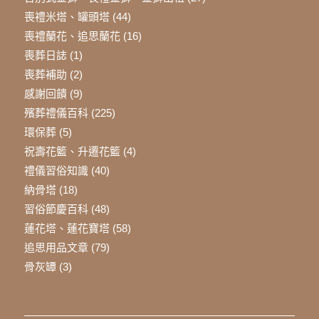
喪禮米塔、罐頭塔
(44)
喪禮蘭花、追思蘭花
(16)
喪葬日誌
(1)
喪葬補助
(2)
感謝回饋
(9)
殯葬禮儀百科
(225)
環保葬
(5)
祝壽花籃、升遷花籃
(4)
禮儀習俗知識
(40)
納骨塔
(18)
習俗節慶百科
(48)
蓮花塔、蓮花寶塔
(58)
追思用品文章
(79)
骨灰罈
(3)