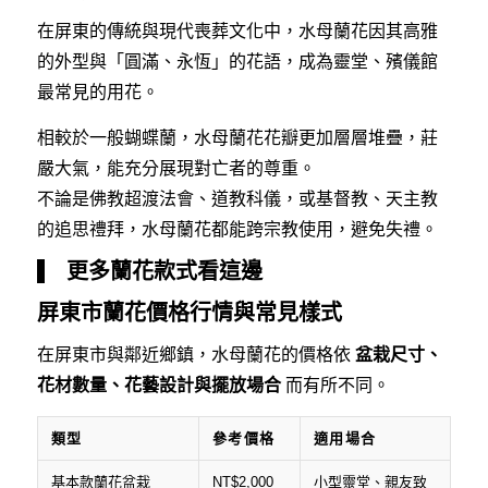
在屏東的傳統與現代喪葬文化中，水母蘭花因其高雅
的外型與「圓滿、永恆」的花語，成為靈堂、殯儀館
最常見的用花。
相較於一般蝴蝶蘭，水母蘭花花瓣更加層層堆疊，莊
嚴大氣，能充分展現對亡者的尊重。
不論是佛教超渡法會、道教科儀，或基督教、天主教
的追思禮拜，水母蘭花都能跨宗教使用，避免失禮。
更多蘭花款式看這邊
屏東市蘭花價格行情與常見樣式
在屏東市與鄰近鄉鎮，水母蘭花的價格依
盆栽尺寸、
花材數量、花藝設計與擺放場合
而有所不同。
類型
參考價格
適用場合
基本款蘭花盆栽
NT$2,000
小型靈堂、親友致