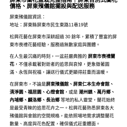
價格、屏東殯儀館擺設與配送服務
屏東殯儀館資訊：
地址：屏東縣屏東市民生東路11巷19號
松興花藝在屏東市深耕超過 30 餘年，累積了豐富的屏
東市喪禮花藝經驗，服務過無數家庭與團體。
在人生最沉痛的時刻，一盆莊嚴典雅的
屏東市喪禮蘭
花
，不僅承載著對逝者的追思與哀悼，更象徵著圓
滿、永恆與祝福，讓送行儀式更顯得莊重而溫暖。
在屏東市，不論是
屏東殯儀館、屏東仁本生命會館、
清淨園、福居園、心燈會館
，或是
潮州鎮、萬丹鄉、
內埔鄉、麟洛鄉、長治鄉
等地的私人靈堂，蘭花始終
是最受青睞的追思花卉之一。松興花藝熟悉屏東各大
殯儀館與會館的空間規格，能依照場地需求調整蘭花
數量、高度與花色配置，確保儀式莊重體面。