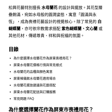
松興花藝特別擅長
水母蘭花
的設計與擺放。其花型層
疊飽滿，宛如水母般的圓潤姿態，寓意「圓滿與永
恆」，成為喪禮花藝設計的視覺核心。除了常見的
白
蝴蝶蘭
，亦可依宗教需求搭配
紫色蝴蝶蘭、文心蘭
或
其他花材，傳遞尊貴、祥和與祝福的氛圍。
目錄
為什麼選擇水母蘭花作為屏東喪禮用花？
屏東水母蘭花價格行情與常見樣式
水母蘭花的品種與顏色寓意
屏東殯儀館水母蘭花適用場合
水母蘭花擺放建議與花藝搭配
屏東水母蘭花配送與訂購服務
常見問題 FAQ
為什麼選擇蘭花作為屏東市喪禮用花？