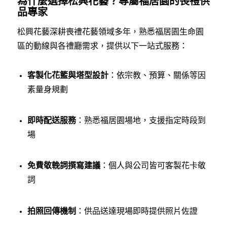
為什麼選擇松興花藝？專屬福居園的喪禮供
品專家
松興花藝深耕喪禮花藝領域多年，熟悉福居園生命園
區的動線與各禮廳需求，提供以下一站式服務：
客製化花籃與塔型設計
：依宗教、預算、關係等因
素量身規劃
即時配送服務
：熟悉福居園場地，支援指定時段到
場
免費敬輓詞撰寫建議
：個人與公司皆可客製花卡敬
詞
拍照回傳機制
：供品送達現場即時提供照片佐證