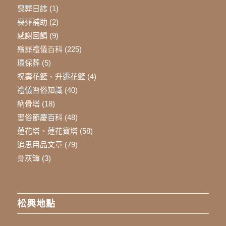
喪葬日誌
(1)
喪葬補助
(2)
感謝回饋
(9)
殯葬禮儀百科
(225)
環保葬
(5)
祝壽花籃、升遷花籃
(4)
禮儀習俗知識
(40)
納骨塔
(18)
習俗節慶百科
(48)
蓮花塔、蓮花寶塔
(58)
追思用品文章
(79)
骨灰罈
(3)
松興地點