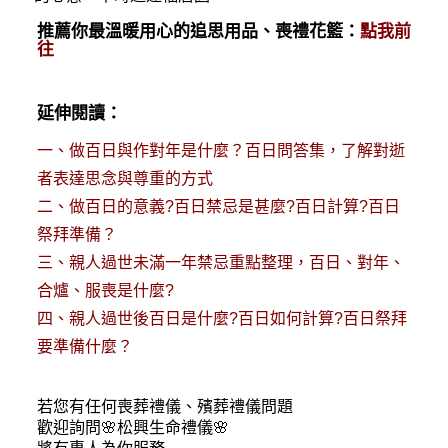
推薦你最溫暖用心的追思用品、喪禮花籃：
點我前
往
延伸閱讀：
一、
做百日與作對年是什麼？百日問答集，了解對逝
者表達思念與尊重的方式
二、
做百日的意義?百日禁忌是甚麼?百日計算?百日
祭拜準備？
三、
親人過世未滿一年禁忌重點整理，百日、對年、
合爐、服喪是什麼?
四、
親人過世後百日是什麼?百日如何計算?百日祭拜
要準備什麼？
若您有任何
喪葬禮儀
、殯葬禮儀問題
歡迎詢問🌸松興
生命禮儀
🌸