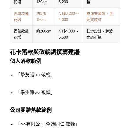
花塔
180cm
3,200
包
經典款蓮
約170-
NT$3,200～
雙蓮雙寶塔、金
花塔
180cm
4,000
元寶裝飾
霸氣款蓮
約260cm
NT$4,000～
紅燈設計、超渡
花塔
5,500
文疏祈福
花卡落款與敬輓詞撰寫建議
個人落款範例
「摯友張○○ 敬輓」
「學生陳○○ 敬悼」
公司團體落款範例
「○○有限公司 全體同仁 敬輓」