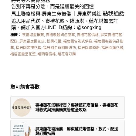
將有專人為你服務
告別不再是分離，而是延續最美的回憶
點我通話
馬上聯絡松興-
屏東生命禮儀
｜
屏東葬儀社
追思用品代送、喪禮花籃、罐頭塔、蓮花塔如需訂
購，請加入官方LINE ID諮詢：
@songxing
標籤：
喪禮塔型推薦
,
喪禮敬輓詞怎麼寫
,
喪禮花籃價格
,
屏東喪禮花籃
配送
,
屏東福居園花店
,
松興花藝
,
福居園告別式供品
,
福居園喪禮供品推
薦
,
福居園喪禮花籃
,
福居園生命園區送花
,
福居園罐頭塔
,
福居園蓮花塔
,
福居園靈堂花籃
,
罐頭塔價格
,
蓮花塔訂購
您可能會喜歡
喪禮蓮花塔哪裡買？喪禮蓮花塔價格、喪禮蓮花
塔款式與推薦購買管道全攻略
屏東蓮花塔推薦｜屏東蓮花塔價格、款式、配送
與訂購指南