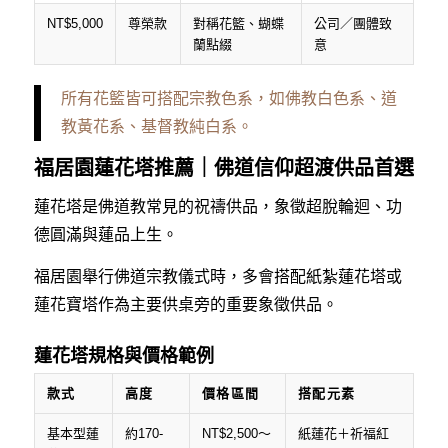
NT$5,000
尊榮款
對稱花籃、蝴蝶
公司／團體致
蘭點綴
意
所有花籃皆可搭配宗教色系，如佛教白色系、道
教黃花系、基督教純白系。
福居園蓮花塔推薦｜佛道信仰超渡供品首選
蓮花塔是佛道教常見的祝禱供品，象徵超脫輪迴、功
德圓滿與蓮品上生。
福居園舉行佛道宗教儀式時，多會搭配紙紮蓮花塔或
蓮花寶塔作為主要供桌旁的重要象徵供品。
蓮花塔規格與價格範例
款式
高度
價格區間
搭配元素
基本型蓮
約170-
NT$2,500～
紙蓮花＋祈福紅