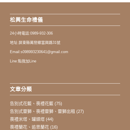
松興生命禮儀
24小時電話:
0989-932-306
地址:
屏東縣萬巒鄉富興路31號
Email:
s098993230641@gmail.com
Line:
點我加Line
文章分類
告別式花籃、喪禮花籃
(75)
告別式靈獅、喪禮靈獅、靈獅出租
(27)
喪禮米塔、罐頭塔
(44)
喪禮蘭花、追思蘭花
(16)