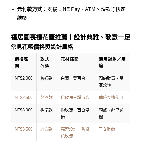
元付款方式
：支援 LINE Pay、ATM、匯款等快速
結帳
福居園喪禮花籃推薦｜設計典雅、敬意十足
常見花籃價格與設計風格
價格區
款式
花材搭配
適用對象／用
間
名稱
途
NT$2,000
普通款
白菊＋黃百合
簡約致意、朋
友致悼
NT$2,500
經濟款
白玫瑰＋粉百合
傳統喪禮使用
NT$3,000
標準款
粉玫瑰＋百合混
親戚、鄰里送
搭
禮
NT$3,500
心念款
高架設計＋香檳
子女敬獻
色玫瑰