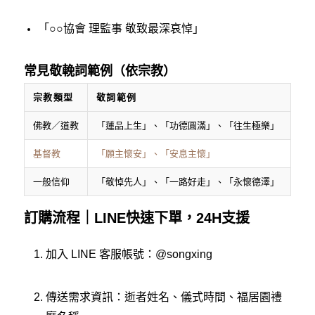
「○○協會 理監事 敬致最深哀悼」
常見敬輓詞範例（依宗教）
宗教類型
敬詞範例
佛教／道教
「蓮品上生」、「功德圓滿」、「往生極樂」
基督教
「願主懷安」、「安息主懷」
一般信仰
「敬悼先人」、「一路好走」、「永懷德澤」
訂購流程｜LINE快速下單，24H支援
加入 LINE 客服帳號：
@songxing
傳送需求資訊：逝者姓名、儀式時間、福居園禮