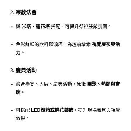
2. 宗教法會
與
米塔、蓮花塔
搭配，可提升祭祀莊嚴氛圍。
色彩鮮豔的飲料罐頭塔，為壇前增添
視覺層次與活
力
。
3. 慶典活動
適合壽宴、入厝、慶典活動，象徵
團聚、熱鬧與吉
慶
。
可搭配
LED燈箱或鮮花裝飾
，提升現場氣氛與視覺
效果。