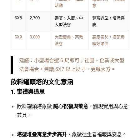
活動
意
6X8
2,700
壽宴、入厝、中
豐富造型，增添喜
大型法會
慶
6X9
3,000
大型慶典、宗教
高度氣勢，搭配燈
法會
箱效果佳
建議：小型場合選 6 尺即可；社團、企業或大型
法會場合，建議 6X7 以上尺寸，更顯大方。
飲料罐頭塔的文化意涵
1. 喪禮與追思
飲料罐頭塔象徵
誠心祝福與敬意
，體現實用與心意
兼具。
塔型堆疊寓意步步高升
，象徵往生者福報與安息。