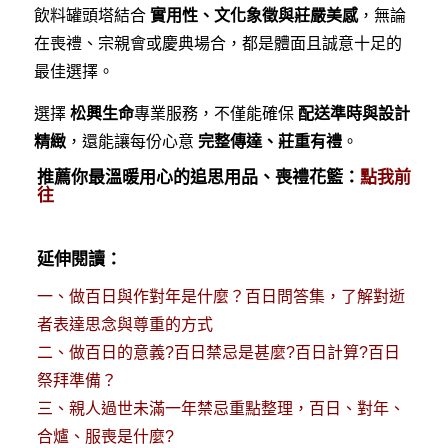
飲料罐頭塔結合
實用性、文化象徵與莊嚴美感
，無論
在喪禮、宗親會或慶典場合，都是體面且誠意十足的
最佳選擇。
選擇
松興生命
專業服務，不僅能確保
配送準時與設計
精緻
，還能讓每份心意
完整傳達、莊重有禮
。
推薦你最溫暖用心的追思用品、喪禮花籃：
點我前
往
延伸閱讀：
一、
做百日與作對年是什麼？百日問答集，了解對逝
者表達思念與尊重的方式
二、
做百日的意義?百日禁忌是甚麼?百日計算?百日
祭拜準備？
三、
親人過世未滿一年禁忌重點整理，百日、對年、
合爐、服喪是什麼?