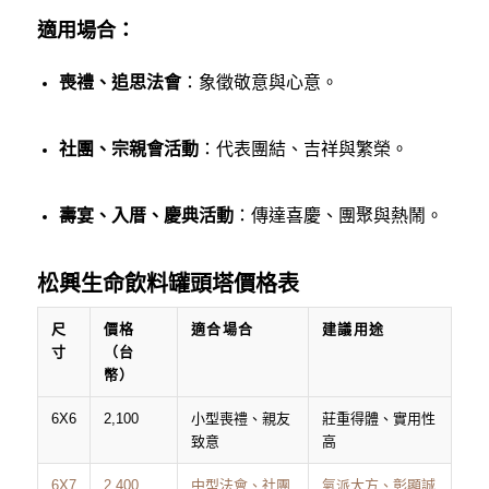
適用場合：
喪禮、追思法會
：象徵敬意與心意。
社團、宗親會活動
：代表團結、吉祥與繁榮。
壽宴、入厝、慶典活動
：傳達喜慶、團聚與熱鬧。
松興生命飲料罐頭塔價格表
尺
價格
適合場合
建議用途
寸
（台
幣）
6X6
2,100
小型喪禮、親友
莊重得體、實用性
致意
高
6X7
2,400
中型法會、社團
氣派大方、彰顯誠