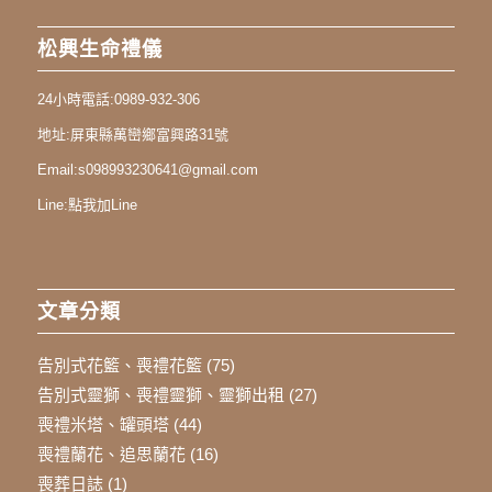
松興生命禮儀
24小時電話:
0989-932-306
地址:
屏東縣萬巒鄉富興路31號
Email:
s098993230641@gmail.com
Line:
點我加Line
文章分類
告別式花籃、喪禮花籃
(75)
告別式靈獅、喪禮靈獅、靈獅出租
(27)
喪禮米塔、罐頭塔
(44)
喪禮蘭花、追思蘭花
(16)
喪葬日誌
(1)