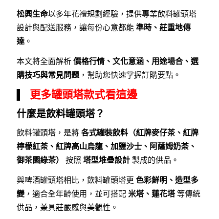
松興生命
以多年花禮規劃經驗，提供專業飲料罐頭塔
設計與配送服務，讓每份心意都能
準時、莊重地傳
達
。
本文將全面解析
價格行情、文化意涵、用途場合、選
購技巧與常見問題
，幫助您快速掌握訂購要點。
更多罐頭塔款式看這邊
什麼是飲料罐頭塔？
飲料罐頭塔，是將
各式罐裝飲料（紅牌麥仔茶、紅牌
檸檬紅茶、紅牌高山烏龍、加鹽沙士、阿薩姆奶茶、
御茶園綠茶）
按照
塔型堆疊設計
製成的供品。
與啤酒罐頭塔相比，飲料罐頭塔更
色彩鮮明、造型多
變
，適合全年齡使用，並可搭配
米塔、蓮花塔
等傳統
供品，兼具莊嚴感與美觀性。