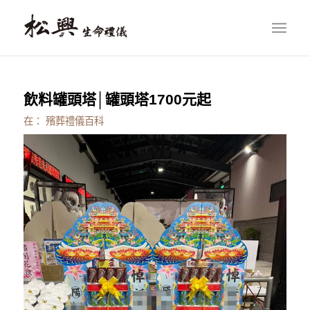
飲料罐頭塔│罐頭塔1700元起
在：
殯葬禮儀百科