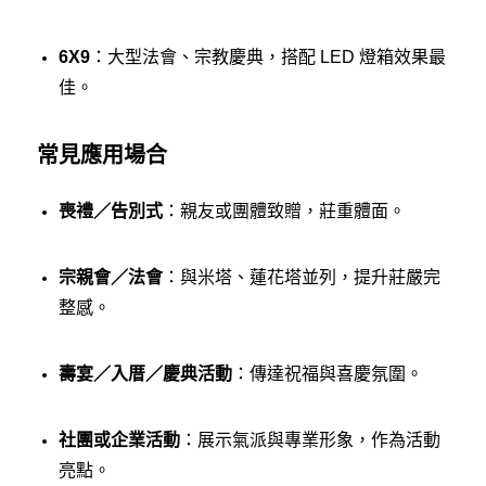
6X9
：大型法會、宗教慶典，搭配 LED 燈箱效果最
佳。
常見應用場合
喪禮／告別式
：親友或團體致贈，莊重體面。
宗親會／法會
：與米塔、蓮花塔並列，提升莊嚴完
整感。
壽宴／入厝／慶典活動
：傳達祝福與喜慶氛圍。
社團或企業活動
：展示氣派與專業形象，作為活動
亮點。