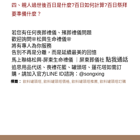
四、
親人過世後百日是什麼?百日如何計算?百日祭拜
要準備什麼？
若您有任何
喪葬禮儀
、殯葬禮儀問題
歡迎詢問🌸松興
生命禮儀
🌸
將有專人為你服務
告別不再是分離，而是延續最美的回憶
點我通話
馬上聯絡松興-
屏東生命禮儀
｜
屏東葬儀社
追思用品代送、喪禮花籃、罐頭塔、蓮花塔如需訂
購，請加入官方LINE ID諮詢：
@songxing
標籤：
飲料罐頭塔
,
飲料罐頭塔價格
,
飲料罐頭塔推薦
,
飲料罐頭塔訂購