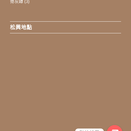
骨灰罈
(3)
松興地點