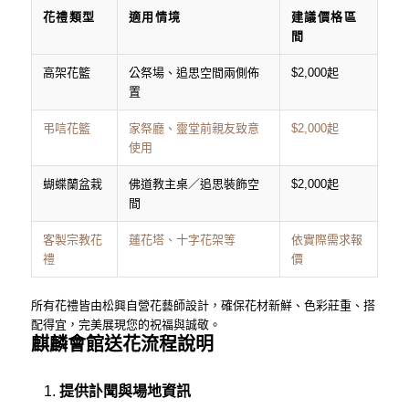
花禮類型
適用情境
建議價格區
間
高架花籃
公祭場、追思空間兩側佈
$2,000起
置
弔唁花籃
家祭廳、靈堂前親友致意
$2,000起
使用
蝴蝶蘭盆栽
佛道教主桌／追思裝飾空
$2,000起
間
客製宗教花
蓮花塔、十字花架等
依實際需求報
禮
價
所有花禮皆由松興自營花藝師設計，確保花材新鮮、色彩莊重、搭
配得宜，完美展現您的祝福與誠敬。
麒麟會館送花流程說明
提供訃聞與場地資訊