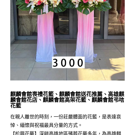
麒麟會館喪禮花籃、麒麟會館送花推薦、高雄麒
麟會館花店、麒麟會館高架花籃、麒麟會館弔唁
花籃
在親人離世的時刻，一份莊嚴體面的花籃，是表達哀
悼、緬懷與祝福最具分量的方式。
【松興花藝】深耕高雄地區殯葬花藝多年，為高雄麒