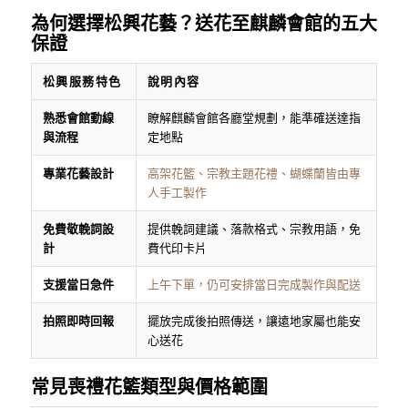
為何選擇松興花藝？送花至麒麟會館的五大
保證
松興服務特色
說明內容
熟悉會館動線
瞭解麒麟會館各廳堂規劃，能準確送達指
與流程
定地點
專業花藝設計
高架花籃、宗教主題花禮、蝴蝶蘭皆由專
人手工製作
免費敬輓詞設
提供輓詞建議、落款格式、宗教用語，免
計
費代印卡片
支援當日急件
上午下單，仍可安排當日完成製作與配送
拍照即時回報
擺放完成後拍照傳送，讓遠地家屬也能安
心送花
常見喪禮花籃類型與價格範圍