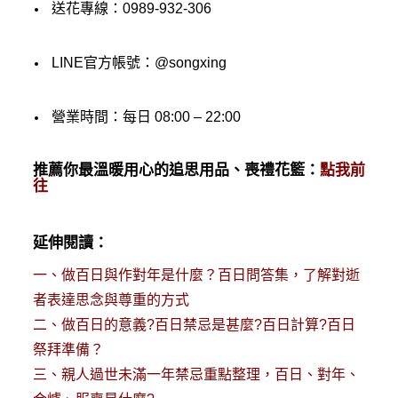
送花專線：0989-932-306
LINE官方帳號：@songxing
營業時間：每日 08:00 – 22:00
推薦你最溫暖用心的追思用品、喪禮花籃：
點我前
往
延伸閱讀：
一、
做百日與作對年是什麼？百日問答集，了解對逝
者表達思念與尊重的方式
二、
做百日的意義?百日禁忌是甚麼?百日計算?百日
祭拜準備？
三、
親人過世未滿一年禁忌重點整理，百日、對年、