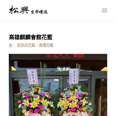
高雄麒麟會館花籃
在：
告別式花籃、喪禮花籃