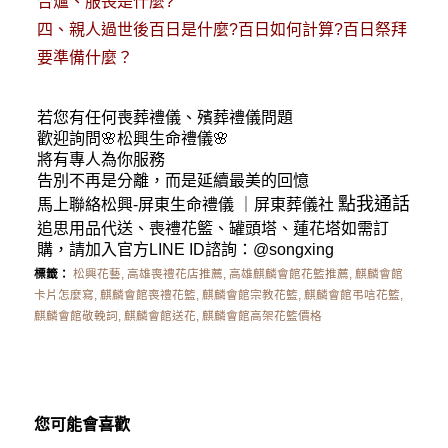
合爐、服喪是什麼?
四、
親人過世後百日是什麼?百日如何計算?百日祭拜
要準備什麼？
若您有任何
喪葬禮儀
、殯葬禮儀問題
歡迎詢問🌸松興
生命禮儀
🌸
將有專人為你服務
告別不再是分離，而是延續最美的回憶
點我通話
馬上聯絡松興-
屏東生命禮儀
｜
屏東葬儀社
追思用品代送、喪禮花籃、罐頭塔、蓮花塔如需訂
購，請加入官方LINE ID諮詢：
@songxing
標籤：
松興花藝
,
高雄喪禮花店推薦
,
高雄麒麟會館花籃推薦
,
麒麟會館
卡片怎麼寫
,
麒麟會館喪禮花籃
,
麒麟會館宗教花籃
,
麒麟會館弔唁花籃
,
麒麟會館敬輓詞
,
麒麟會館送花
,
麒麟會館高架花籃價格
您可能會喜歡