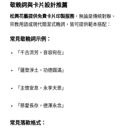
敬輓詞與卡片設計推薦
松興花藝提供免費卡片印製服務
，無論是傳統對聯、
宗教用語或現代簡潔式輓詞，皆可提供範本搭配：
常見敬輓詞示例：
「千古流芳，音容宛在」
「蓮登淨土，功德圓滿」
「主懷安息，永享天恩」
「慈愛長存，德澤永念」
常見落款格式：