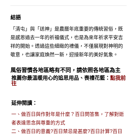
結語
「清屯」與「送神」是農曆年底重要的傳統習俗，既
是感恩過去一年的祈福儀式，也是為來年祈求平安吉
祥的開始。透過這些細緻的禮儀，不僅展現對神明的
敬意，也讓家庭煥然一新，迎接新年的美好氣象。
風俗習慣各地區略有不同，請依照各地區為主
推薦你最溫暖用心的追思用品、喪禮花籃：
點我前
往
延伸閱讀：
一、
做百日與作對年是什麼？百日問答集，了解對逝
者表達思念與尊重的方式
二、
做百日的意義?百日禁忌是甚麼?百日計算?百日