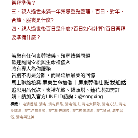
祭拜準備？
三、
親人過世未滿一年禁忌重點整理，百日、對年、
合爐、服喪是什麼?
四、
親人過世後百日是什麼?百日如何計算?百日祭拜
要準備什麼？
若您有任何
喪葬禮儀
、殯葬禮儀問題
歡迎詢問🌸松興
生命禮儀
🌸
將有專人為你服務
告別不再是分離，而是延續最美的回憶
點我通話
馬上聯絡松興-
屏東生命禮儀
｜
屏東葬儀社
追思用品代送、喪禮花籃、罐頭塔、蓮花塔如需訂
購，請加入官方LINE ID諮詢：
@songxing
標籤：
屯清香爐
,
清屯
,
清屯供品
,
清屯儀式
,
清屯大掃除
,
清屯方法
,
清屯
步驟清
,
清屯注意事項
,
清屯祖先牌位
,
清屯神像清潔
,
清屯禁忌
,
清屯習
俗
,
清屯與送神