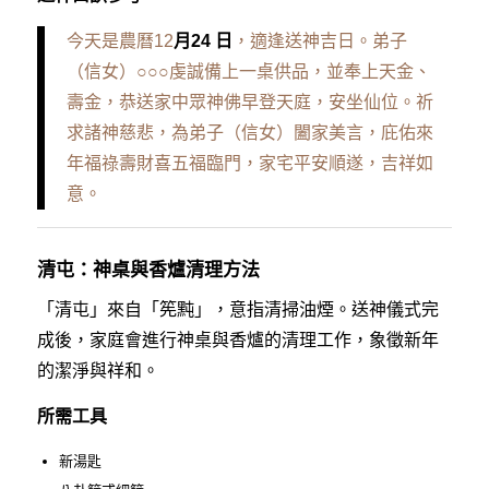
今天是農曆12
月24 日
，適逢送神吉日。弟子
（信女）○○○虔誠備上一桌供品，並奉上天金、
壽金，恭送家中眾神佛早登天庭，安坐仙位。祈
求諸神慈悲，為弟子（信女）闔家美言，庇佑來
年福祿壽財喜五福臨門，家宅平安順遂，吉祥如
意。
清屯：神桌與香爐清理方法
「清屯」來自「筅黗」，意指清掃油煙。送神儀式完
成後，家庭會進行神桌與香爐的清理工作，象徵新年
的潔淨與祥和。
所需工具
新湯匙