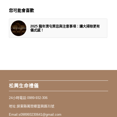
您可能會喜歡
2025 龍年清屯禁忌與注意事項：讓大掃除更有
儀式感！
松興生命禮儀
24小時電話:
0989-932-306
地址:
屏東縣萬巒鄉富興路31號
Email:
s098993230641@gmail.com