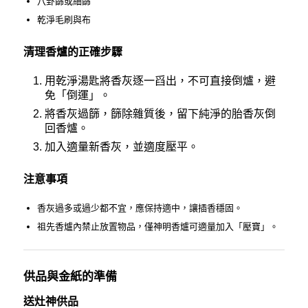
八卦篩或細篩
乾淨毛刷與布
清理香爐的正確步驟
用乾淨湯匙將香灰逐一舀出，不可直接倒爐，避
免「倒運」。
將香灰過篩，篩除雜質後，留下純淨的胎香灰倒
回香爐。
加入適量新香灰，並適度壓平。
注意事項
香灰過多或過少都不宜，應保持適中，讓插香穩固。
祖先香爐內禁止放置物品，僅神明香爐可適量加入「壓寶」。
供品與金紙的準備
送灶神供品