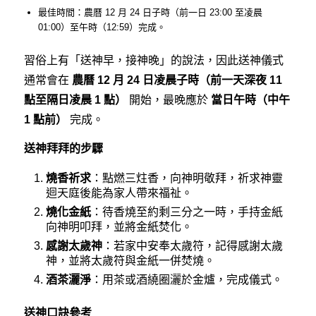
最佳時間：農曆 12 月 24 日子時（前一日 23:00 至凌晨
01:00）至午時（12:59）完成。
習俗上有「送神早，接神晚」的說法，因此送神儀式
通常會在
農曆 12 月 24 日凌晨子時（前一天深夜 11
點至隔日凌晨 1 點）
開始，最晚應於
當日午時（中午
1 點前）
完成。
送神拜拜的步驟
燒香祈求
：點燃三炷香，向神明敬拜，祈求神靈
迴天庭後能為家人帶來福祉。
燒化金紙
：待香燒至約剩三分之一時，手持金紙
向神明叩拜，並將金紙焚化。
感謝太歲神
：若家中安奉太歲符，記得感謝太歲
神，並將太歲符與金紙一併焚燒。
酒茶灑淨
：用茶或酒繞圈灑於金爐，完成儀式。
送神口訣參考