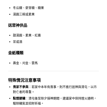
冬瓜糖、麥芽糖、糖果
湯圓三碗或素果
送眾神供品
甜湯圓、素果、紅棗
茶或酒
金紙種類
壽金、刈金、雲馬
特殊情況注意事項
喪家不參與
：若家中本年有喪事，則不進行送神與清屯，以示
對亡者的尊重。
點燈避穢
：清屯後至除夕接神期間，建議家中保持燈火通明，
驅除穢氣並招財祈福。