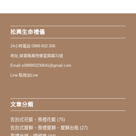
松興生命禮儀
24小時電話:
0989-932-306
地址:
屏東縣萬巒鄉富興路31號
Email:
s098993230641@gmail.com
Line:
點我加Line
文章分類
告別式花籃、喪禮花籃
(75)
告別式靈獅、喪禮靈獅、靈獅出租
(27)
喪禮米塔、罐頭塔
(44)