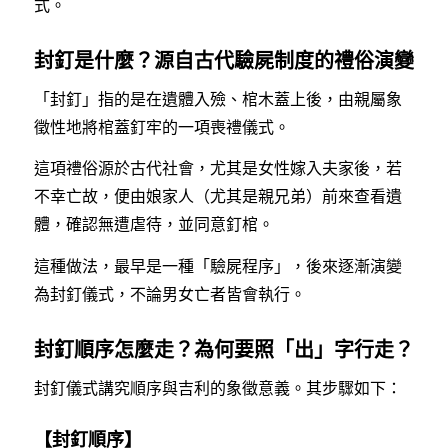
式。
封釘是什麼？源自古代驗屍制度的禮俗演變
「封釘」指的是在遺體入殮、棺木蓋上後，由親屬象
徵性地將棺蓋釘牢的一項喪禮儀式。
這項禮俗源於古代社會，尤其是女性嫁入夫家後，若
不幸亡故，便由娘家人（尤其是親兄弟）前來查看遺
體，確認無遭虐待，並同意釘棺。
這種做法，最早是一種「驗屍程序」，後來逐漸演變
為封釘儀式，不論男女亡者皆會執行。
封釘順序怎麼走？為何要照「出」字行走？
封釘儀式講究順序與吉利的象徵意義。其步驟如下：
【封釘順序】