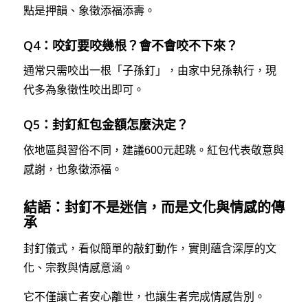
點是押韻、象徵添福添壽。
Q4：咬釘要咬幾根？會不會咬不下來？
通常只需咬出一根「子孫釘」，由家中兒孫執行，現
代多為象徵性咬出即可。
Q5：封釘紅包金額怎麼決定？
依地區與習俗不同，建議600元起跳。紅包代表敬意與
感謝，也象徵添福。
結語：封釘不是迷信，而是文化與情感的傳
承
封釘儀式，看似簡單的敲釘動作，實則蘊含深厚的文
化、宗教與情感意涵。
它不僅讓亡者安心離世，也讓生者完成情感告別。