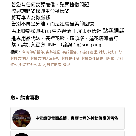
若您有任何
喪葬禮儀
、殯葬禮儀問題
歡迎詢問🌸松興
生命禮儀
🌸
將有專人為你服務
告別不再是分離，而是延續最美的回憶
點我通話
馬上聯絡松興-
屏東生命禮儀
｜
屏東葬儀社
追思用品代送、喪禮花籃、罐頭塔、蓮花塔如需訂
購，請加入官方LINE ID諮詢：
@songxing
標籤：
台灣傳統習俗
,
喪葬禮儀
,
喪葬習俗
,
子孫釘處理
,
封釘
,
封釘口訣
,
封釘吉祥話
,
封釘吉祥話怎麼說
,
封釘是什麼
,
封釘為什麼要用斧頭
,
封釘
紅包
,
封釘紅包包多少
,
封釘順序
,
斧頭
您可能會喜歡
中元節與盂蘭盆節：農曆七月的神秘傳說與習俗