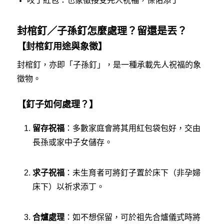
咬丁紅包：也象徵接受先人祝福，保佑添丁
封棺釘／子孫釘怎麼處理？留還是丟？
【封棺釘用途與象徵】
封棺釘，亦即「子孫釘」，是一種承載先人祝福的象
徵物。
【釘子如何處理？】
留存祝福
：多數家庭會將其用紅包袋包好，交由
長孫或家中子女儲存。
求子祝福
：未生育者可將釘子置於床下（非孕婦
床下）以祈求添丁。
合爐處理
：如不想保留，可於祖先合爐儀式時將