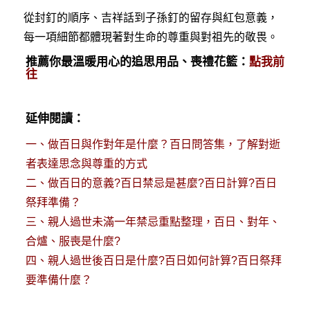
從封釘的順序、吉祥話到子孫釘的留存與紅包意義，
每一項細節都體現著對生命的尊重與對祖先的敬畏。
推薦你最溫暖用心的追思用品、喪禮花籃：
點我前
往
延伸閱讀：
一、
做百日與作對年是什麼？百日問答集，了解對逝
者表達思念與尊重的方式
二、
做百日的意義?百日禁忌是甚麼?百日計算?百日
祭拜準備？
三、
親人過世未滿一年禁忌重點整理，百日、對年、
合爐、服喪是什麼?
四、
親人過世後百日是什麼?百日如何計算?百日祭拜
要準備什麼？