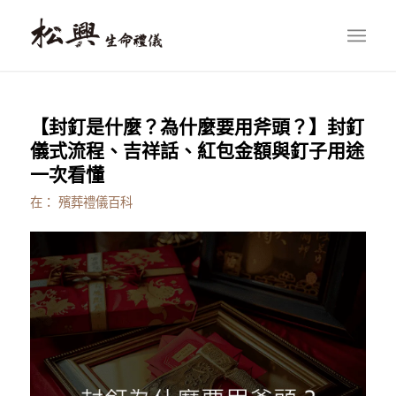
【封釘是什麼？為什麼要用斧頭？】封釘
儀式流程、吉祥話、紅包金額與釘子用途
一次看懂
在：
殯葬禮儀百科