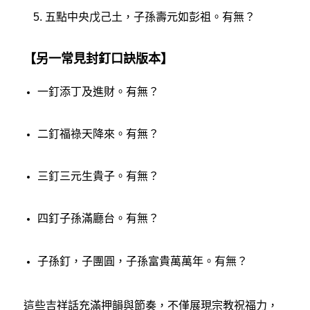
五點中央戊己土，子孫壽元如彭祖。有無？
【另一常見封釘口訣版本】
一釘添丁及進財。有無？
二釘福祿天降來。有無？
三釘三元生貴子。有無？
四釘子孫滿廳台。有無？
子孫釘，子團圓，子孫富貴萬萬年。有無？
這些吉祥話充滿押韻與節奏，不僅展現宗教祝福力，