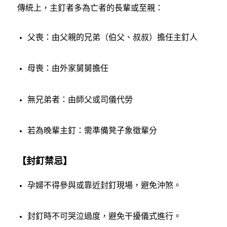
傳統上，主釘者多為亡者的長輩或至親：
父喪：由父親的兄弟（伯父、叔叔）擔任主釘人
母喪：由外家舅舅擔任
無兄弟者：由師父或司儀代勞
若為晚輩主釘：需準備凳子象徵輩分
【封釘禁忌】
孕婦不得參與或靠近封釘現場，避免沖煞。
封釘時不可哭泣過度，避免干擾儀式進行。