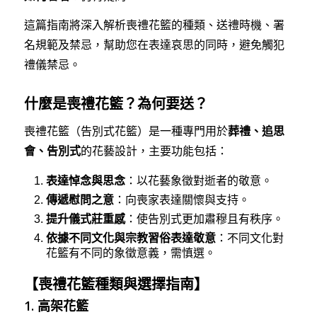
這篇指南將深入解析喪禮花籃的種類、送禮時機、署
名規範及禁忌，幫助您在表達哀思的同時，避免觸犯
禮儀禁忌。
什麼是喪禮花籃？為何要送？
喪禮花籃（告別式花籃）是一種專門用於
葬禮、追思
會、告別式
的花藝設計，主要功能包括：
表達悼念與思念
：以花藝象徵對逝者的敬意。
傳遞慰問之意
：向喪家表達關懷與支持。
提升儀式莊重感
：使告別式更加肅穆且有秩序。
依據不同文化與宗教習俗表達敬意
：不同文化對
花籃有不同的象徵意義，需慎選。
【喪禮花籃種類與選擇指南】
1. 高架花籃