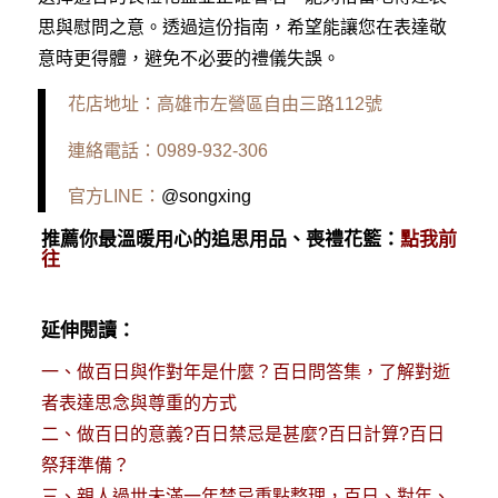
思與慰問之意。透過這份指南，希望能讓您在表達敬
意時更得體，避免不必要的禮儀失誤。
花店地址：高雄市左營區自由三路112號
連絡電話：0989-932-306
官方LINE：
@songxing
推薦你最溫暖用心的追思用品、喪禮花籃：
點我前
往
延伸閱讀：
一、
做百日與作對年是什麼？百日問答集，了解對逝
者表達思念與尊重的方式
二、
做百日的意義?百日禁忌是甚麼?百日計算?百日
祭拜準備？
三、
親人過世未滿一年禁忌重點整理，百日、對年、