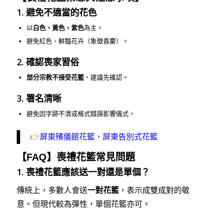
1. 避免不適當的花色
以
白色、黃色、紫色
為主。
避免紅色、鮮豔花卉（象徵喜慶）。
2. 確認喪家習俗
部分宗教不接受花籃
，建議先確認。
3. 署名清晰
避免因字跡不清或格式錯誤影響儀式。
👉
屏東殯儀館花籃、屏東告別式花籃
【FAQ】喪禮花籃常見問題
1.
喪禮花籃應該送一對還是單個？
傳統上，多數人會送
一對花籃
，表示成雙成對的敬
意。但現代較為彈性，單個花籃亦可。