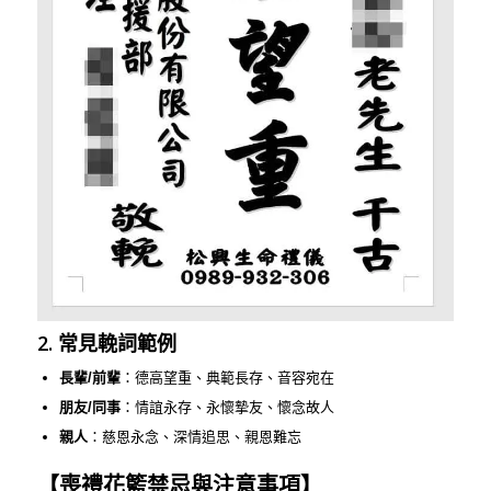
2. 常見輓詞範例
長輩/前輩
：德高望重、典範長存、音容宛在
朋友/同事
：情誼永存、永懷摯友、懷念故人
親人
：慈恩永念、深情追思、親恩難忘
【喪禮花籃禁忌與注意事項】