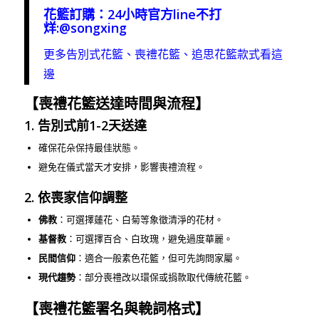
花籃訂購：24小時官方line不打
烊:
@songxing
更多告別式花籃、喪禮花籃、追思花籃款式看這
邊
【喪禮花籃送達時間與流程】
1. 告別式前1-2天送達
確保花朵保持最佳狀態。
避免在儀式當天才安排，影響喪禮流程。
2. 依喪家信仰調整
佛教
：可選擇蓮花、白菊等象徵清淨的花材。
基督教
：可選擇百合、白玫瑰，避免過度華麗。
民間信仰
：適合一般素色花籃，但可先詢問家屬。
現代趨勢
：部分喪禮改以環保或捐款取代傳統花籃。
【喪禮花籃署名與輓詞格式】