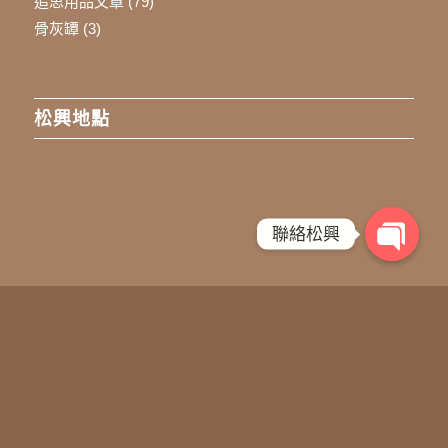
追思用品文章
(79)
骨灰罈
(3)
松興地點
聯絡松興
Open
chaty