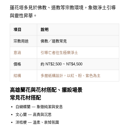
蓮花塔多見於佛教、道教等宗教環境，象徵淨土引導
與靈性昇華。
項目
說明
宗教用途
佛教／道教常見
意涵
引導亡者往生極樂淨土
價格
約 NT$2,500 ~ NT$4,500
結構
多層紙構設計，以紅、粉、紫色為主
高雄蘭花與花材搭配、擺設場景
常見花材搭配
白蝴蝶蘭 — 象徵純潔與安息
文心蘭 — 高貴與沉思
洋桔梗 — 溫柔、哀悼氛圍