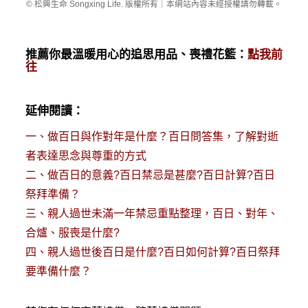
© 松興生命 Songxing Life. 版權所有｜本網站內容未經授權請勿轉載。
推薦你最溫暖用心的追思用品、喪禮花籃：
點我前
往
延伸閱讀：
一、
做百日與作對年是什麼？百日問答集，了解對逝
者表達思念與尊重的方式
二、
做百日的意義?百日禁忌是甚麼?百日計算?百日
祭拜準備？
三、
親人過世未滿一年禁忌重點整理，百日、對年、
合爐、服喪是什麼?
四、
親人過世後百日是什麼?百日如何計算?百日祭拜
要準備什麼？