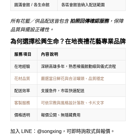
圓滿會館 / 各生命館
各區會館皆納入配送範圍
所有花籃／供品配送皆包含
拍照回傳確認服務
，保障
品質與擺設正確性。
為何選擇松興生命？在地喪禮花藝專業品牌
服務項目
內容說明
在地經驗
深耕高雄多年，熟悉殯儀館動線與儀式流程
花材品質
嚴選當日鮮花與合法罐頭、品質穩定
配送效率
支援急件，市區快速配送
客製服務
可依宗教與風格設計落款、卡片文字
價格透明
報價公開、無隱藏費用
加入 LINE：
@songxing
，可即時詢款式與報價。