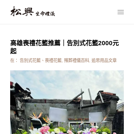
高雄喪禮花籃推薦｜告別式花籃2000元
起
在：
告別式花籃、喪禮花籃
,
殯葬禮儀百科
,
追思用品文章