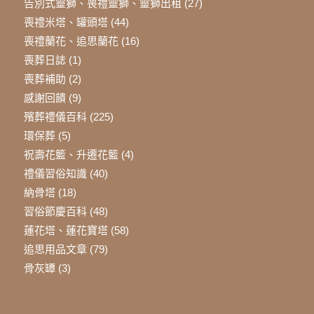
告別式靈獅、喪禮靈獅、靈獅出租
(27)
喪禮米塔、罐頭塔
(44)
喪禮蘭花、追思蘭花
(16)
喪葬日誌
(1)
喪葬補助
(2)
感謝回饋
(9)
殯葬禮儀百科
(225)
環保葬
(5)
祝壽花籃、升遷花籃
(4)
禮儀習俗知識
(40)
納骨塔
(18)
習俗節慶百科
(48)
蓮花塔、蓮花寶塔
(58)
追思用品文章
(79)
骨灰罈
(3)