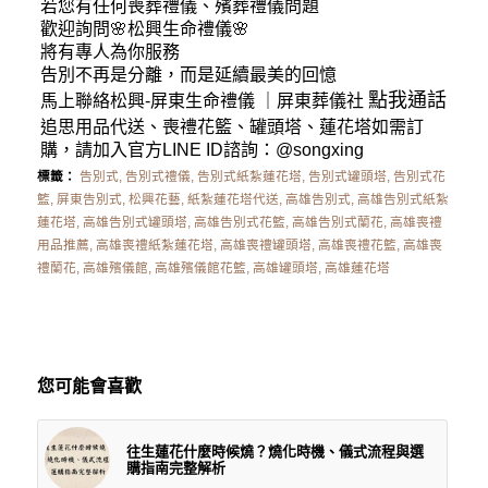
若您有任何
喪葬禮儀
、殯葬禮儀問題
歡迎詢問🌸松興
生命禮儀
🌸
將有專人為你服務
告別不再是分離，而是延續最美的回憶
點我通話
馬上聯絡松興-
屏東生命禮儀
｜
屏東葬儀社
追思用品代送、喪禮花籃、罐頭塔、蓮花塔如需訂
購，請加入官方LINE ID諮詢：
@songxing
標籤：
告別式
,
告別式禮儀
,
告別式紙紮蓮花塔
,
告別式罐頭塔
,
告別式花
籃
,
屏東告別式
,
松興花藝
,
紙紮蓮花塔代送
,
高雄告別式
,
高雄告別式紙紮
蓮花塔
,
高雄告別式罐頭塔
,
高雄告別式花籃
,
高雄告別式蘭花
,
高雄喪禮
用品推薦
,
高雄喪禮紙紮蓮花塔
,
高雄喪禮罐頭塔
,
高雄喪禮花籃
,
高雄喪
禮蘭花
,
高雄殯儀館
,
高雄殯儀館花籃
,
高雄罐頭塔
,
高雄蓮花塔
您可能會喜歡
往生蓮花什麼時候燒？燒化時機、儀式流程與選
購指南完整解析