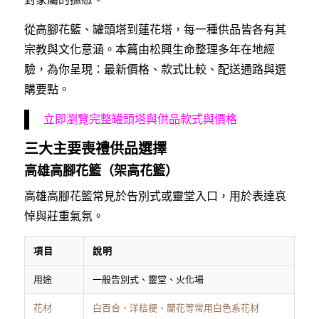
從高腳花籃、罐頭塔到蓮花塔，每一種供品皆各有其
宗教與文化意涵。本篇由松興生命整理多年在地經
驗，為你呈現：最新價格、款式比較、配送通路與選
購要點。
立即瀏覽完整罐頭塔與供品款式與價格
三大主要喪禮供品選擇
高雄高腳花籃（架高花籃）
高雄高腳花籃常見於告別式或靈堂入口，用於表達哀
悼與莊重氣氛。
項目
說明
用途
一般告別式、靈堂、火化場
花材
白百合、洋桔梗、蘭花等常用白色系花材