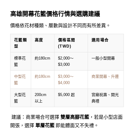
高雄開幕花籃價格行情與選購建議
價格依花材種類、層數與設計不同而有所差異。
花籃類
高度
價格區間
適用場合
型
(TWD)
標準花
約180cm
$2,000～
一般小型開幕
籃
$3,000
中型花
約180cm
$3,000～
商業開幕、升遷
籃
$4,000
大型花
200cm
$5,000 起
宮廟祝壽、開光
籃
以上
典禮
建議：商業場合可選擇
雙層高腳花籃
，若是小型店面
開張，選擇
單層花籃
即能體面又不失禮。