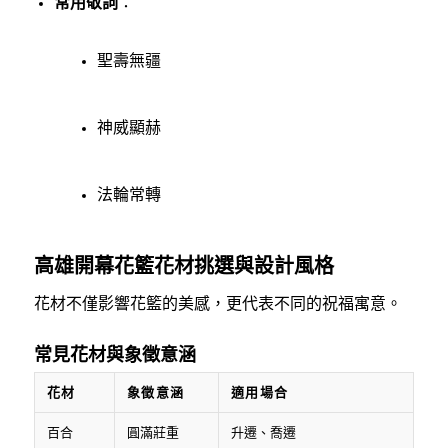
常用敬詞
：
聖壽無疆
神威顯赫
法輪常轉
高雄開幕花籃花材挑選與設計風格
花材不僅影響花籃的美感，更代表不同的祝福寓意。
常見花材與象徵意涵
花材
象徵意涵
適用場合
百合
圓滿莊重
升遷、喬遷