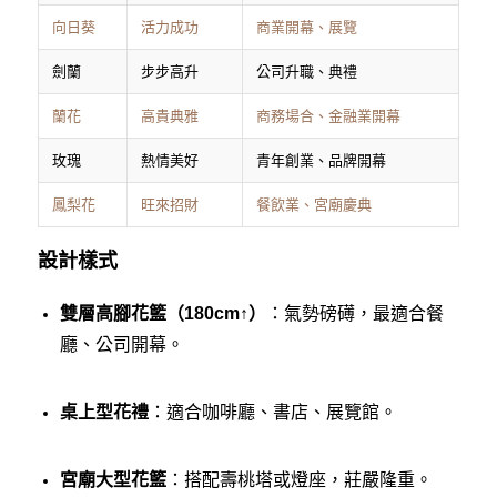
向日葵
活力成功
商業開幕、展覽
劍蘭
步步高升
公司升職、典禮
蘭花
高貴典雅
商務場合、金融業開幕
玫瑰
熱情美好
青年創業、品牌開幕
鳳梨花
旺來招財
餐飲業、宮廟慶典
設計樣式
雙層高腳花籃（180cm↑）
：氣勢磅礡，最適合餐
廳、公司開幕。
桌上型花禮
：適合咖啡廳、書店、展覽館。
宮廟大型花籃
：搭配壽桃塔或燈座，莊嚴隆重。