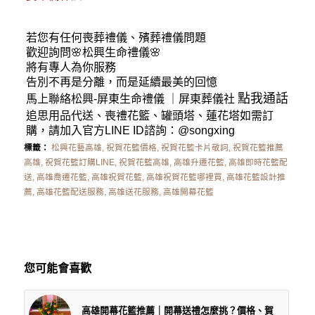
若您有任何
喪葬禮儀
、殯葬禮儀問題
歡迎詢問🌸松興
生命禮儀
🌸
將有專人為你服務
告別不再是分離，而是延續最美的回憶
點我通話
馬上聯絡松興-
屏東生命禮儀
｜
屏東葬儀社
追思用品代送、喪禮花籃、罐頭塔、蓮花塔如需訂
購，請加入官方LINE ID諮詢：
@songxing
標籤：
松興花藝高雄
,
祝賀花籃價格
,
祝賀花籃卡片敬詞
,
祝賀花籃推薦
高雄
,
祝賀花籃訂購LINE
,
祝賀花籃高雄
,
高雄升遷花籃
,
高雄即時花籃配
送
,
高雄喬遷花籃
,
高雄祝賀花籃
,
高雄祝賀花籃哪裡買
,
高雄花籃設計推
薦
,
高雄花籃配送服務
,
高雄送花服務
,
高雄開幕花籃
您可能會喜歡
高雄開幕花籃推薦｜開幕送禮怎麼挑？價格、賀