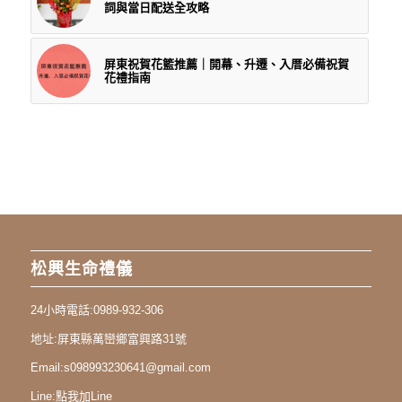
詞與當日配送全攻略
屏東祝賀花籃推薦｜開幕、升遷、入厝必備祝賀
花禮指南
松興生命禮儀
24小時電話:
0989-932-306
地址:
屏東縣萬巒鄉富興路31號
Email:
s098993230641@gmail.com
Line:
點我加Line