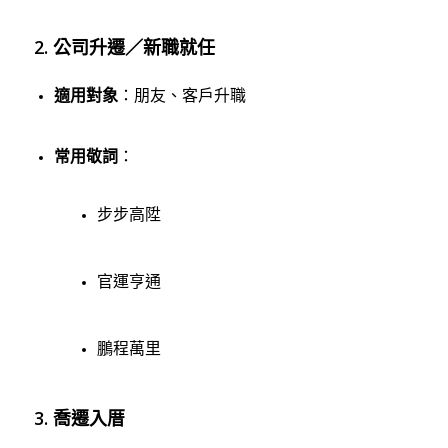
2. 公司升遷／新職就任
適用對象
：朋友、客戶升職
常用敬詞
：
步步高陞
官運亨通
鵬程萬里
3. 喬遷入厝