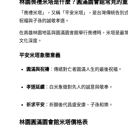
林園喪禮米塔是什麼？圓滿園會館常見的重
「喪禮米塔」，又稱「平安米塔」，是台灣傳統告別
祝福與子孫的誠敬孝道。
在高雄林園地區與圓滿園會館舉行喪禮時，米塔是最
文化深度。
平安米塔象徵意義
圓滿與祝禱
：傳遞對亡者圓滿人生的最後祝福。
孝道延續
：白米象徵對先人的誠意與敬奉。
祈求平安
：祈願後代昌盛安康、子孫和樂。
林園圓滿園會館米塔價格表