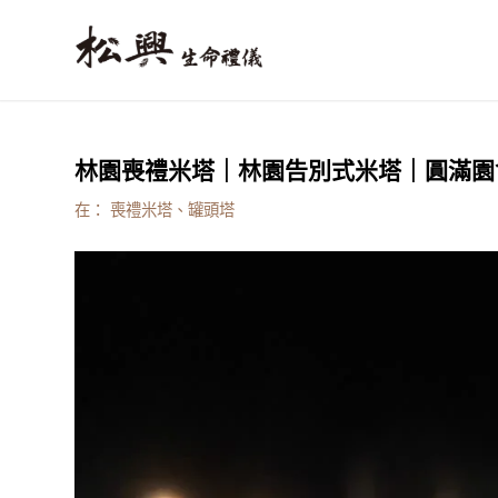
林園喪禮米塔｜林園告別式米塔｜圓滿園
在：
喪禮米塔、罐頭塔