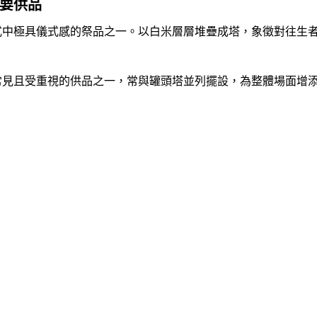
要供品
式中極具儀式感的祭品之一。以白米層層堆疊成塔，象徵對往生
常見且受重視的供品之一，常與罐頭塔並列擺設，為整體場面增