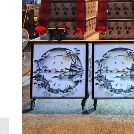
高雄殯儀館罐頭塔哪裡
買？價格行情、推薦商