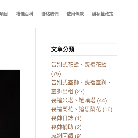
項目
禮儀百科
聯絡我們
使用條款
隱私權政策
文章分類
告別式花籃、喪禮花籃
(75)
告別式靈獅、喪禮靈獅、
靈獅出租
(27)
喪禮米塔、罐頭塔
(44)
喪禮蘭花、追思蘭花
(16)
喪葬日誌
(1)
喪葬補助
(2)
感謝回饋
(9)