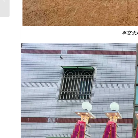
家與款式選...
平安米