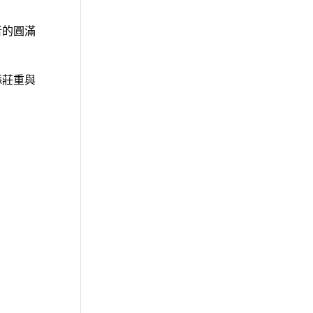
者的圓滿
添莊重與