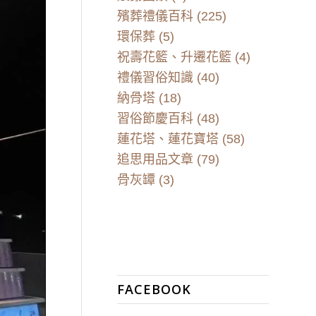
殯葬禮儀百科
(225)
環保葬
(5)
祝壽花籃、升遷花籃
(4)
禮儀習俗知識
(40)
納骨塔
(18)
習俗節慶百科
(48)
蓮花塔、蓮花寶塔
(58)
追思用品文章
(79)
骨灰罈
(3)
FACEBOOK