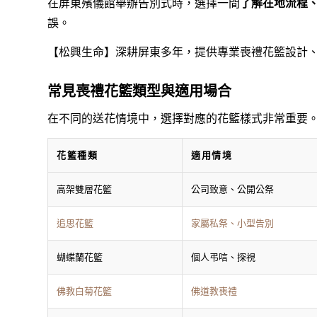
在屏東殯儀館舉辦告別式時，選擇一間
了解在地流程
誤。
【松興生命】深耕屏東多年，提供專業喪禮花籃設計
常見喪禮花籃類型與適用場合
在不同的送花情境中，選擇對應的花籃樣式非常重要
花籃種類
適用情境
高架雙層花籃
公司致意、公開公祭
追思花籃
家屬私祭、小型告別
蝴蝶蘭花籃
個人弔唁、探視
佛教白菊花籃
佛道教喪禮