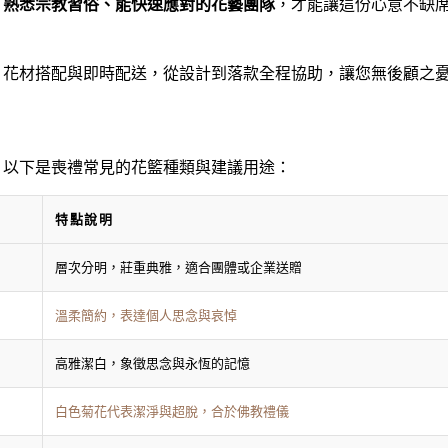
、熟悉宗教習俗、能快速應對的花藝團隊
，才能讓這份心意不缺
、花材搭配與即時配送，從設計到落款全程協助，讓您無後顧之
。以下是喪禮常見的花籃種類與建議用途：
特點說明
層次分明，莊重典雅，適合團體或企業送贈
溫柔簡約，表達個人思念與哀悼
高雅潔白，象徵思念與永恆的記憶
白色菊花代表潔淨與超脫，合於佛教禮儀