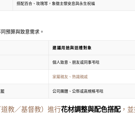
搭配百合、玫瑰等，象徵主懷安息與永生祝福
不同預算與致意需求。
建議用途與送禮對象
個人致意、朋友或同事弔唁
家屬親友、熟識親戚
花籃
公司團體、公祭或高規格弔唁
／道教／基督教）進行
花材調整與配色搭配
，並