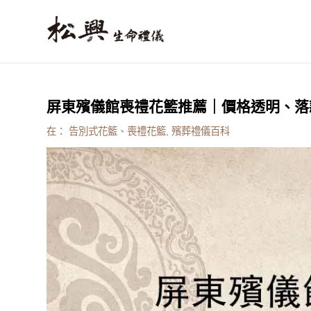
屏東殯儀館喪禮花籃推薦｜價格透明、落
在：
告別式花籃、喪禮花籃
,
殯葬禮儀百科