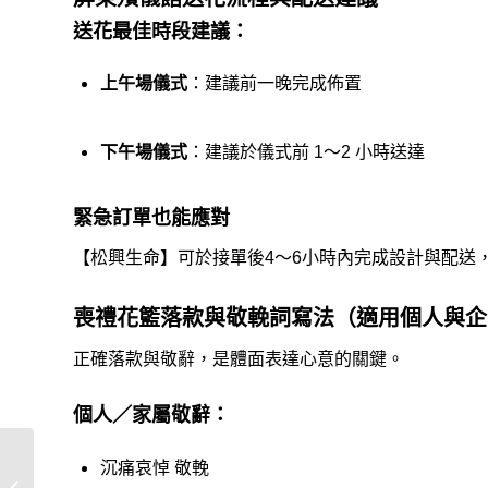
送花最佳時段建議：
上午場儀式
：建議前一晚完成佈置
下午場儀式
：建議於儀式前 1～2 小時送達
緊急訂單也能應對
【松興生命】可於接單後4～6小時內完成設計與配送
喪禮花籃落款與敬輓詞寫法（適用個人與企
正確落款與敬辭，是體面表達心意的關鍵。
個人／家屬敬辭：
沉痛哀悼 敬輓
蓮花塔款式有哪些？蓮