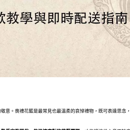
的敬意。喪禮花籃是最常見也最溫柔的哀悼禮物，既可表達思念