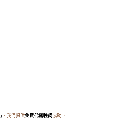
g
，我們提供
免費代寫輓詞
協助。