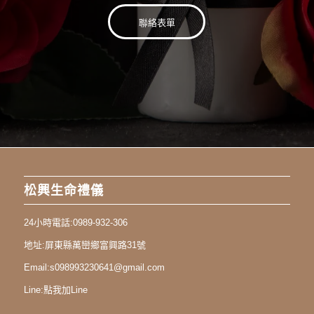
聯絡表單
松興生命禮儀
24小時電話:
0989-932-306
地址:
屏東縣萬巒鄉富興路31號
Email:
s098993230641@gmail.com
Line:
點我加Line