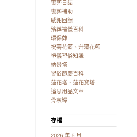
喪葬日誌
喪葬補助
感謝回饋
殯葬禮儀百科
環保葬
祝壽花籃、升遷花籃
禮儀習俗知識
納骨塔
習俗節慶百科
蓮花塔、蓮花寶塔
追思用品文章
骨灰罈
存檔
2026 年 5 月