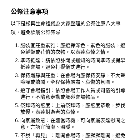
公祭注意事項
以下是松興生命禮儀為大家整理的公祭注意八大事
項，避免誤觸公祭禁忌
服裝宜莊重素雅：應選擇深色、素色的服裝，避
免鮮豔或花俏的衣物，以表達哀悼之情。
準時抵達：請依照訃聞或通知的時間準時或提早
抵達會場，避免打擾儀式進行。
保持肅靜與莊重：在會場內應保持安靜，不大聲
喧嘩或嬉鬧，全程保持嚴肅、哀傷的氛圍。
遵守會場指引：依照會場工作人員或司儀的引導
進行，不隨意走動或觸碰會場物品。
祭拜時的態度：上前祭拜時，應態度恭敬，步伐
放慢，表達對逝者的哀悼。
向家屬致意：在適當時機，可向家屬表達慰問之
意，言語宜簡潔、溫暖。
不說「再見」：離開會場時，應默默離開，避免