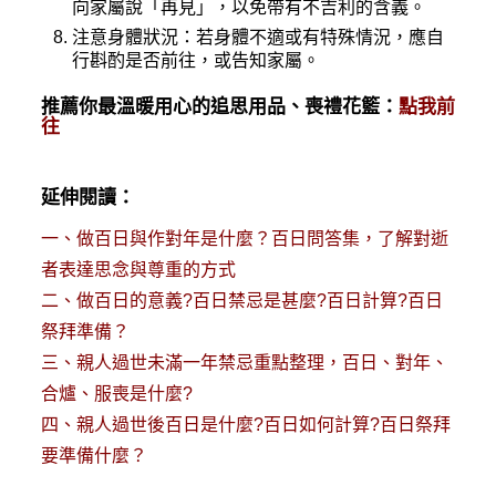
向家屬說「再見」，以免帶有不吉利的含義。
注意身體狀況：若身體不適或有特殊情況，應自
行斟酌是否前往，或告知家屬。
推薦你最溫暖用心的追思用品、喪禮花籃：
點我前
往
延伸閱讀：
一、
做百日與作對年是什麼？百日問答集，了解對逝
者表達思念與尊重的方式
二、
做百日的意義?百日禁忌是甚麼?百日計算?百日
祭拜準備？
三、
親人過世未滿一年禁忌重點整理，百日、對年、
合爐、服喪是什麼?
四、
親人過世後百日是什麼?百日如何計算?百日祭拜
要準備什麼？