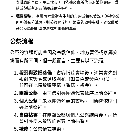
安排政府官員、民意代表，再依據來賓所代表的單位層級、職
稱或與逝者的關係親疏依序進行。
彈性調整：
家屬可考量逝者生前的意願或特殊情況，與禮儀公
司司儀充分溝通，對公祭順序進行適當的調整安排，確保儀式
符合家屬的期望並表達對來賓的尊重。
公祭流程
公祭的流程可能會因為宗教信仰、地方習俗或家屬安
排而有所不同，但一般而言，主要有以下流程
報到與致贈奠儀
：賓客抵達會場後，通常會先到
報到處簽名或領取胸花（如白色或黃色小花），
並可在此時致贈奠儀（香儀、禮金）。
團體公祭
：由司儀引導團體代表依序上前祭拜。
個人公祭
：未以團體名義的賓客，司儀會依序引
導上前祭拜。
自由拈香
：在團體公祭與個人公祭結束後，司儀
會引導尚未致敬的賓客上前拈香。
禮成
：公祭儀式結束。