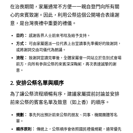
在治喪期間，家屬通常不方便一一親自登門向所有關
心的來賓致謝。因此，利用公祭這個公開場合表達謝
意，是台灣喪禮中重要的禮儀。
目的：
感謝各界人士前來弔唁及給予支持。
方式：
可由家屬選派一位代表上台宣讀事先準備好的致謝詞，
或將謝詞交由司儀代為朗誦。
流程：
致謝詞宣讀完畢後，全體家屬會一同站立於告別式會場
前方，向所有參與公祭的來賓深深鞠躬，再次表達誠摯的謝
意。
2. 安排公祭名單與順序
為了讓公祭流程順暢有序，建議家屬提前討論並安排
前來公祭的賓客名單及致意（如上香）的順序。
規劃：
事先列出預計前來公祭的朋友、同事、機關團體等名
單。
順序原則：
傳統上，公祭順序會依照國民禮儀規範，通常優先