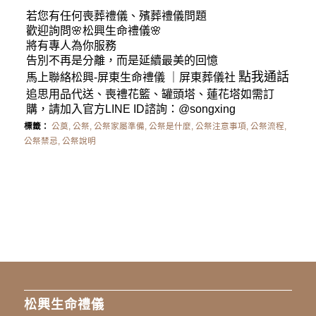
若您有任何
喪葬禮儀
、殯葬禮儀問題
歡迎詢問🌸松興
生命禮儀
🌸
將有專人為你服務
告別不再是分離，而是延續最美的回憶
點我通話
馬上聯絡松興-
屏東生命禮儀
｜
屏東葬儀社
追思用品代送、喪禮花籃、罐頭塔、蓮花塔如需訂
購，請加入官方LINE ID諮詢：
@songxing
標籤：
公奠
,
公祭
,
公祭家屬準備
,
公祭是什麼
,
公祭注意事項
,
公祭流程
,
公祭禁忌
,
公祭說明
松興生命禮儀