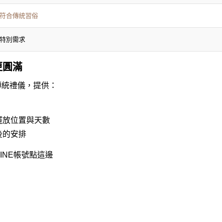
符合傳統習俗
特別需求
更圓滿
傳統禮儀，提供：
擺放位置與天數
後的安排
INE帳號點這邊