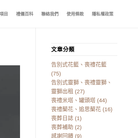
項目
禮儀百科
聯絡我們
使用條款
隱私權政策
文章分類
告別式花籃、喪禮花籃
(75)
告別式靈獅、喪禮靈獅、
靈獅出租
(27)
喪禮米塔、罐頭塔
(44)
喪禮蘭花、追思蘭花
(16)
喪葬日誌
(1)
喪葬補助
(2)
感謝回饋
(9)