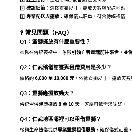
2️⃣
確認細節
：選擇靈獅尺寸、擺放天數與配送地點
3️⃣
專業配送與擺放
：確保儀式莊重，符合傳統禮儀
❓ 常見問題（FAQ）
Q1：靈獅擺放有什麼重要性？
靈獅在傳統喪禮中，象徵
引領亡者靈魂前往來世，並
Q2：仁武殯儀館靈獅租借費用是多少？
價格約
6,000 至 10,000 元
，依據靈獅尺寸、擺放天數
Q3：靈獅應擺放幾天？
傳統習俗建議擺放
8 至 10 天
，家屬可依需求調整。
Q4：仁武地區哪裡可以租借靈獅？
松興生命禮儀提供
專業靈獅租借服務
，確保儀式莊重