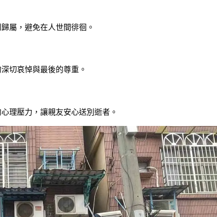
到歸屬，避免在人世間徘徊。
的深切哀悼與最後的尊重。
的心理壓力，讓親友安心送別逝者。