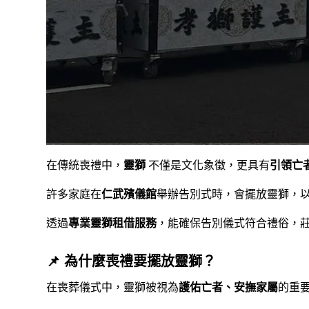
在傳統喪禮中，
靈獅
不僅是文化象徵，更具有
引領亡
許多家庭在
仁武殯儀館
舉辦告別式時，會擺放靈獅，
透過
專業靈獅租借服務
，能確保告別儀式符合禮俗，
📌 為什麼喪禮要擺放靈獅？
在喪葬儀式中，靈獅被視為
護佑亡者、安撫家屬
的重