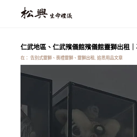
仁武地區、仁武殯儀館殯儀館靈獅出租｜專
在：
告別式靈獅、喪禮靈獅、靈獅出租
,
追思用品文章