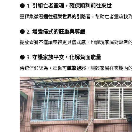
🟢 1. 引領亡者靈魂，確保順利前往來世
靈獅象徵著
通往極樂世界的引路者
，幫助亡者靈魂找
🟢 2. 增強儀式的莊重與尊嚴
擺放靈獅不僅讓喪禮更具儀式感，也體現家屬對逝者
🟢 3. 守護家族平安，化解負面能量
傳統信仰認為，靈獅可
鎮煞避邪
，減輕家屬在喪期內