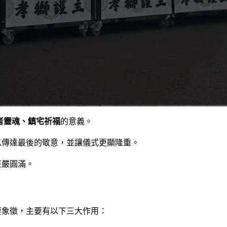
者靈魂、鎮宅祈福
的意義。
以傳達最後的敬意，並讓儀式更顯隆重。
莊嚴圓滿。
要象徵，主要有以下三大作用：