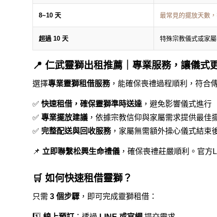
8~10 天
最常見的擺放天數，
超過 10 天
特殊宗教儀式或家屬
📍 仁武靈獅出租推薦｜專業服務，讓儀式
選擇
專業靈獅租借服務
，能確保喪禮過程順利，符合
✅
快速租借，確保靈獅準時送達
，避免影響儀式進行
✅
專業擺放建議
，依據宗教信仰與家屬需求提供最佳
✅
完整配送與回收服務
，家屬無需額外操心儀式結束
📌
立即聯繫松興
生命禮儀
，確保喪禮莊嚴順利。
官方L
🛒 如何快速租借靈獅？
只需
3 個步驟
，即可完成靈獅租借：
1️⃣
線上預訂
：透過
LINE 或官網
提交需求