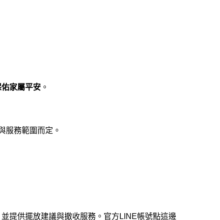
保佑家屬平安
。
與服務範圍而定。
，並提供擺放建議與撤收服務。
官方LINE帳號點這邊