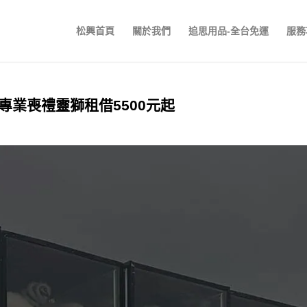
松興首頁
關於我們
追思用品-全台免運
服務
業喪禮靈獅租借5500元起