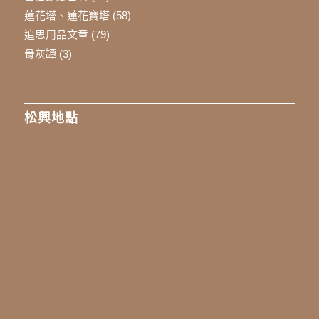
蓮花塔、蓮花寶塔
(58)
追思用品文章
(79)
骨灰罈
(3)
松興地點