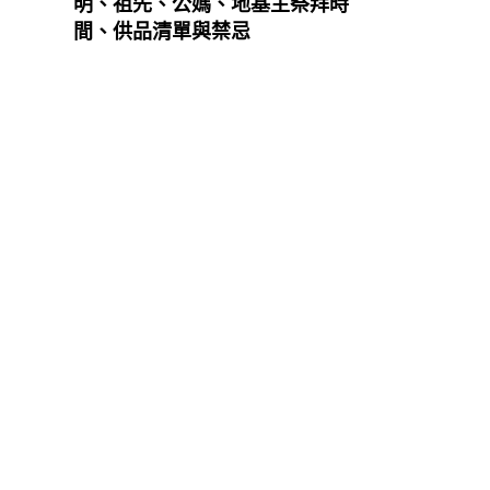
明、祖先、公媽、地基主祭拜時
間、供品清單與禁忌