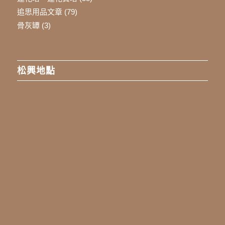
追思用品文章
(79)
骨灰罈
(3)
松興地點