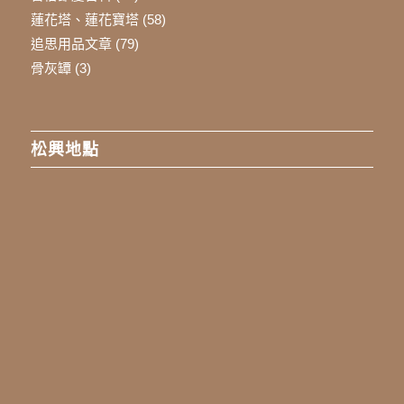
蓮花塔、蓮花寶塔
(58)
追思用品文章
(79)
骨灰罈
(3)
松興地點