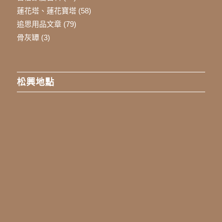
蓮花塔、蓮花寶塔
(58)
追思用品文章
(79)
骨灰罈
(3)
松興地點