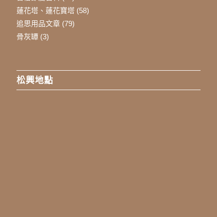
蓮花塔、蓮花寶塔
(58)
追思用品文章
(79)
骨灰罈
(3)
松興地點