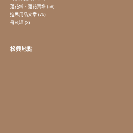
蓮花塔、蓮花寶塔
(58)
追思用品文章
(79)
骨灰罈
(3)
松興地點