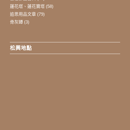
蓮花塔、蓮花寶塔
(58)
追思用品文章
(79)
骨灰罈
(3)
松興地點