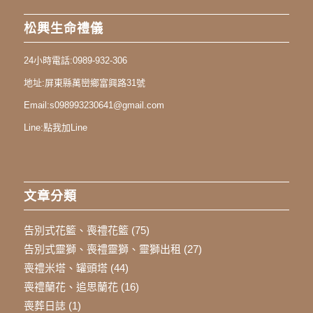
松興生命禮儀
24小時電話:
0989-932-306
地址:
屏東縣萬巒鄉富興路31號
Email:
s098993230641@gmail.com
Line:
點我加Line
文章分類
告別式花籃、喪禮花籃
(75)
告別式靈獅、喪禮靈獅、靈獅出租
(27)
喪禮米塔、罐頭塔
(44)
喪禮蘭花、追思蘭花
(16)
喪葬日誌
(1)