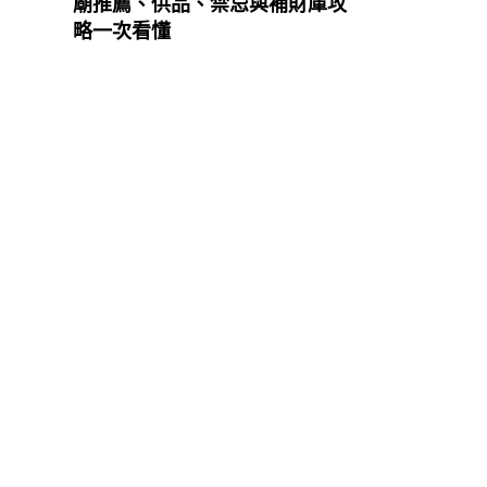
廟推薦、供品、禁忌與補財庫攻
略一次看懂