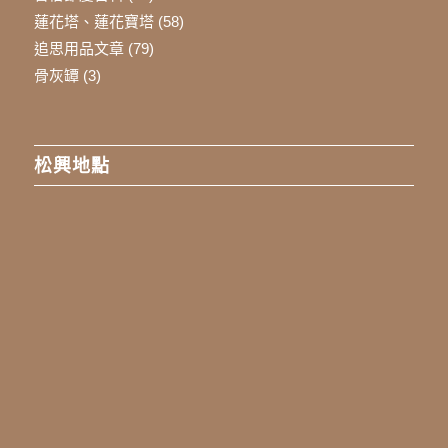
蓮花塔、蓮花寶塔
(58)
追思用品文章
(79)
骨灰罈
(3)
松興地點