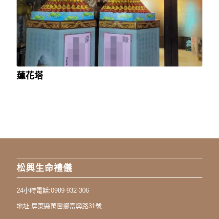
蓮花塔
松興生命禮儀
24小時電話:
0989-932-306
地址:
屏東縣萬巒鄉富興路31號