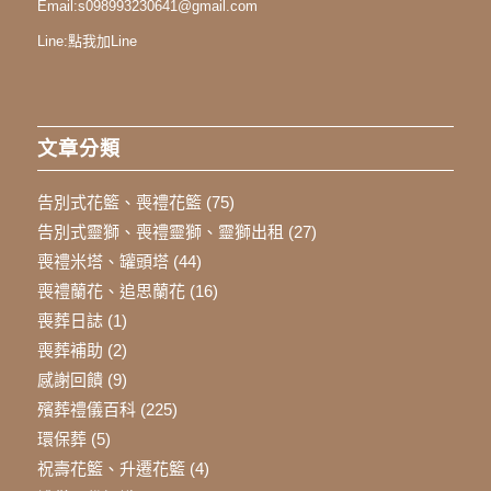
Email:
s098993230641@gmail.com
Line:
點我加Line
文章分類
告別式花籃、喪禮花籃
(75)
告別式靈獅、喪禮靈獅、靈獅出租
(27)
喪禮米塔、罐頭塔
(44)
喪禮蘭花、追思蘭花
(16)
喪葬日誌
(1)
喪葬補助
(2)
感謝回饋
(9)
殯葬禮儀百科
(225)
環保葬
(5)
祝壽花籃、升遷花籃
(4)