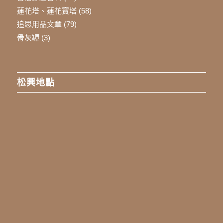
蓮花塔、蓮花寶塔
(58)
追思用品文章
(79)
骨灰罈
(3)
松興地點