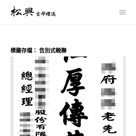
標籤存檔：
告別式輓聯