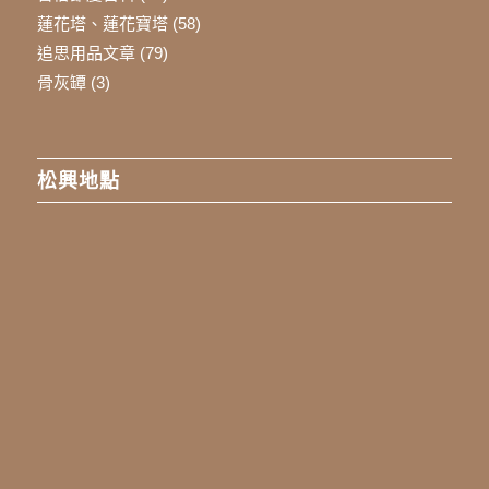
蓮花塔、蓮花寶塔
(58)
追思用品文章
(79)
骨灰罈
(3)
松興地點