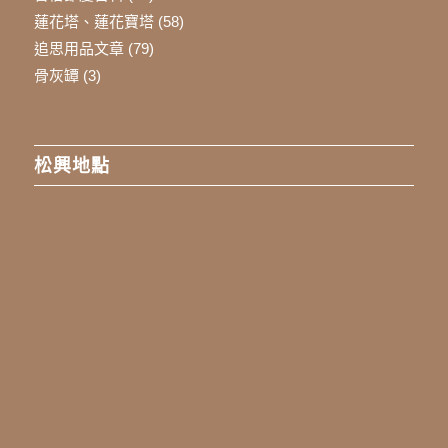
蓮花塔、蓮花寶塔
(58)
追思用品文章
(79)
骨灰罈
(3)
松興地點