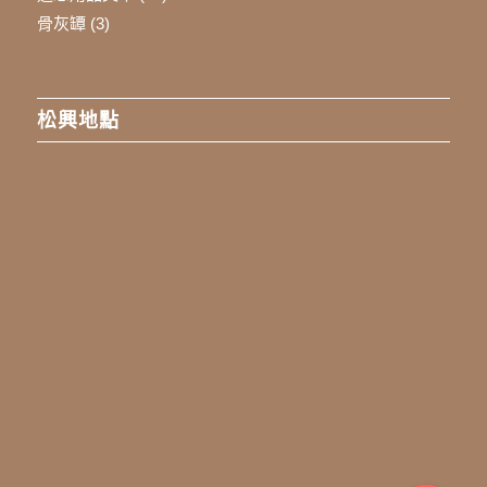
骨灰罈
(3)
松興地點