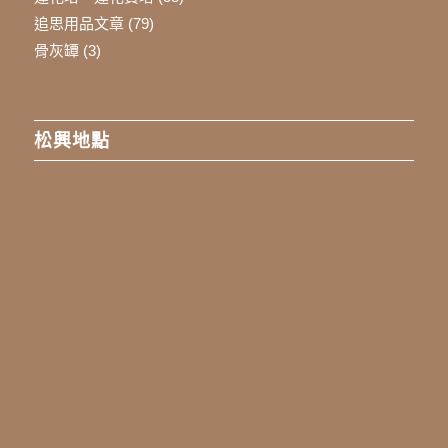
追思用品文章
(79)
骨灰罈
(3)
松興地點