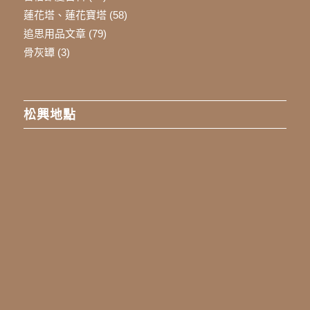
蓮花塔、蓮花寶塔
(58)
追思用品文章
(79)
骨灰罈
(3)
松興地點