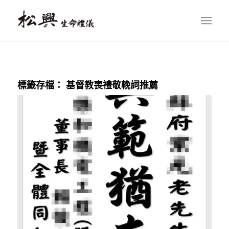
標籤存檔：
基督教喪禮敬輓詞推薦