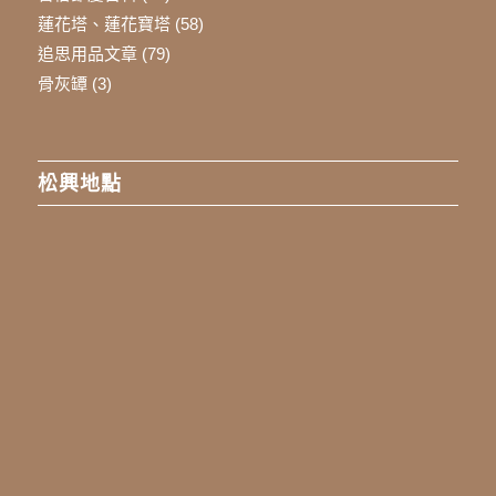
蓮花塔、蓮花寶塔
(58)
追思用品文章
(79)
骨灰罈
(3)
松興地點