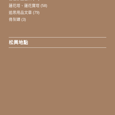
蓮花塔、蓮花寶塔
(58)
追思用品文章
(79)
骨灰罈
(3)
松興地點