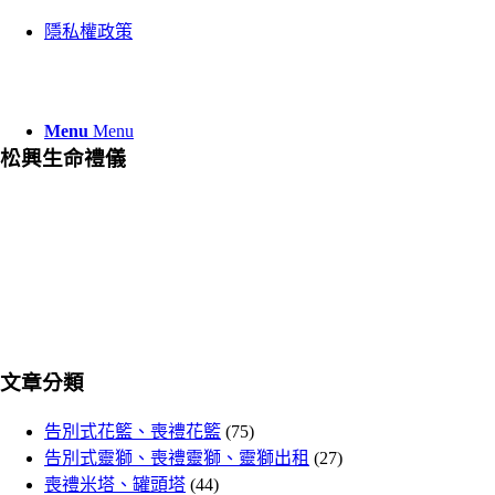
隱私權政策
Menu
Menu
松興生命禮儀
24小時電話:
0989-932-306
地址:
屏東縣萬巒鄉富興路31號
Email:
s098993230641@gmail.com
Line:
點我加Line
文章分類
告別式花籃、喪禮花籃
(75)
告別式靈獅、喪禮靈獅、靈獅出租
(27)
喪禮米塔、罐頭塔
(44)