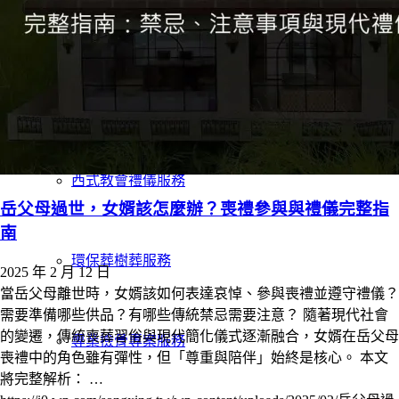
服務項目
中式禮儀服務
西式教會禮儀服務
岳父母過世，女婿該怎麼辦？喪禮參與與禮儀完整指
南
環保葬樹葬服務
2025 年 2 月 12 日
當岳父母離世時，女婿該如何表達哀悼、參與喪禮並遵守禮儀？
需要準備哪些供品？有哪些傳統禁忌需要注意？ 隨著現代社會
的變遷，傳統喪葬習俗與現代簡化儀式逐漸融合，女婿在岳父母
專業撿骨專案服務
喪禮中的角色雖有彈性，但「尊重與陪伴」始終是核心。 本文
將完整解析： …