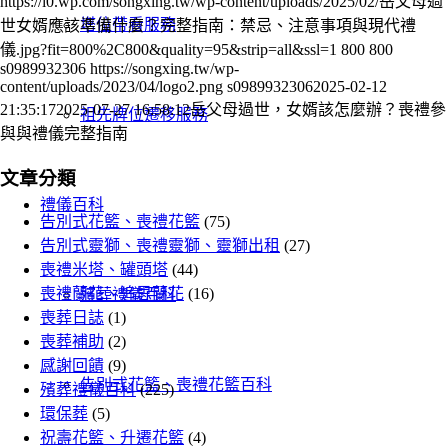
https://i0.wp.com/songxing.tw/wp-content/uploads/2025/02/岳父母過
塔位帶看服務
世女婿應該準備什麼？完整指南：禁忌、注意事項與現代禮
儀.jpg?fit=800%2C800&quality=95&strip=all&ssl=1
800
800
s0989932306
https://songxing.tw/wp-
content/uploads/2023/04/logo2.png
s0989932306
2025-02-12
21:35:17
2025-07-27 16:58:12
岳父母過世，女婿該怎麼辦？喪禮參
祖先牌位遷移服務
與與禮儀完整指南
文章分類
禮儀百科
告別式花籃、喪禮花籃
(75)
告別式靈獅、喪禮靈獅、靈獅出租
(27)
喪禮米塔、罐頭塔
(44)
喪禮蘭花、追思蘭花
(16)
殯葬禮儀百科
喪葬日誌
(1)
喪葬補助
(2)
感謝回饋
(9)
告別式花籃、喪禮花籃百科
殯葬禮儀百科
(225)
環保葬
(5)
祝壽花籃、升遷花籃
(4)