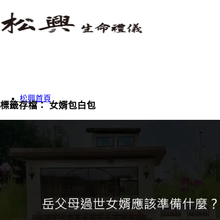
松興首頁
標籤存檔：
女婿包白包
關於我們
追思用品-全台免運