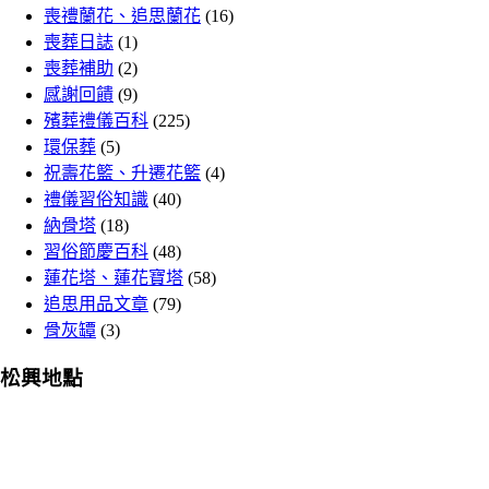
喪禮蘭花、追思蘭花
(16)
喪葬日誌
(1)
喪葬補助
(2)
感謝回饋
(9)
殯葬禮儀百科
(225)
環保葬
(5)
祝壽花籃、升遷花籃
(4)
禮儀習俗知識
(40)
納骨塔
(18)
習俗節慶百科
(48)
蓮花塔、蓮花寶塔
(58)
追思用品文章
(79)
骨灰罈
(3)
松興地點