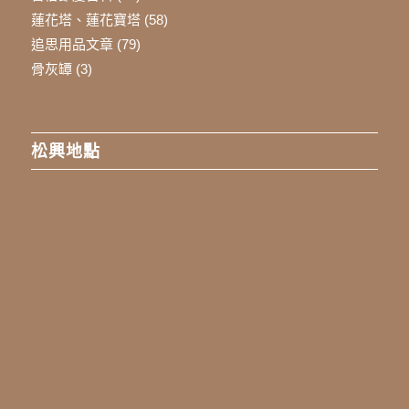
蓮花塔、蓮花寶塔
(58)
追思用品文章
(79)
骨灰罈
(3)
松興地點