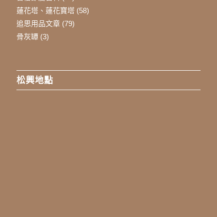
蓮花塔、蓮花寶塔
(58)
追思用品文章
(79)
骨灰罈
(3)
松興地點