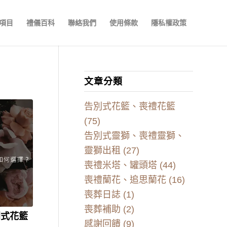
項目
禮儀百科
聯絡我們
使用條款
隱私權政策
文章分類
告別式花籃、喪禮花籃
(75)
告別式靈獅、喪禮靈獅、
靈獅出租
(27)
喪禮米塔、罐頭塔
(44)
喪禮蘭花、追思蘭花
(16)
喪葬日誌
(1)
喪葬補助
(2)
別式花籃
感謝回饋
(9)