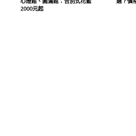
心燈館、圓滿館：告別式花籃
選？價
2000元起