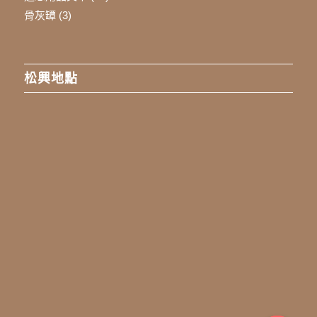
骨灰罈
(3)
松興地點