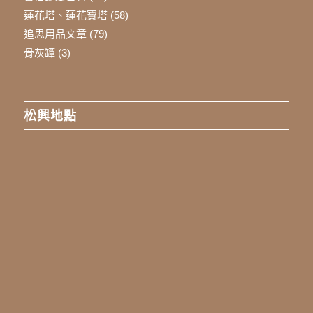
蓮花塔、蓮花寶塔
(58)
追思用品文章
(79)
骨灰罈
(3)
松興地點