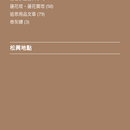
蓮花塔、蓮花寶塔
(58)
追思用品文章
(79)
骨灰罈
(3)
松興地點