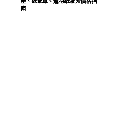
屋、紙紮車、寵物紙紮與價格指
南