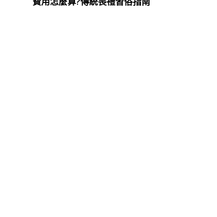
費用怎麼算?傳統喪禮習俗指南