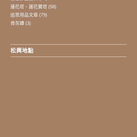
蓮花塔、蓮花寶塔
(58)
追思用品文章
(79)
骨灰罈
(3)
松興地點