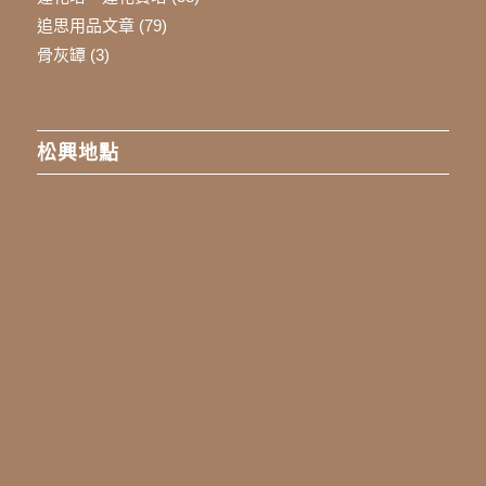
追思用品文章
(79)
骨灰罈
(3)
松興地點